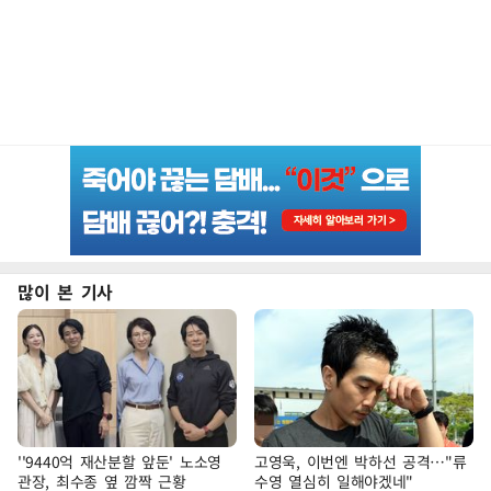
많이 본 기사
''9440억 재산분할 앞둔' 노소영
고영욱, 이번엔 박하선 공격…"류
관장, 최수종 옆 깜짝 근황
수영 열심히 일해야겠네"