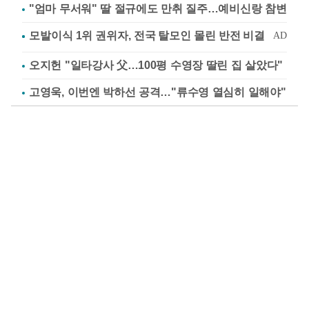
"엄마 무서워" 딸 절규에도 만취 질주…예비신랑 참변
오지헌 "일타강사 父…100평 수영장 딸린 집 살았다"
고영욱, 이번엔 박하선 공격…"류수영 열심히 일해야"