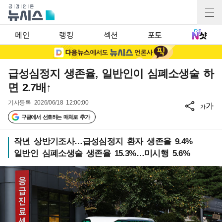
메인
랭킹
섹션
포토
급성심정지 생존율, 일반인이 심폐소생술 하
면 2.7배↑
기사등록
2026/06/18 12:00:00
가
가
구글에서 선호하는 매체로 추가
작년 상반기조사…급성심정지 환자 생존율 9.4%
일반인 심폐소생술 생존율 15.3%…미시행 5.6%