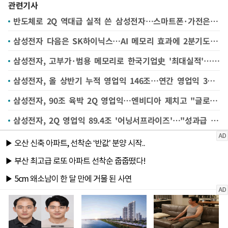
관련기사
반도체로 2Q 역대급 실적 쓴 삼성전자…스마트폰·가전은 원가부담에 '온도차'
삼성전자 다음은 SK하이닉스…AI 메모리 효과에 2분기도 '서프라이즈' 실적 전망
삼성전자, 고부가·범용 메모리로 한국기업史 '최대실적'…"피크아웃 우려 잠재워"
삼성전자, 올 상반기 누적 영업익 146조…연간 영업익 300조 시대 '성큼'
삼성전자, 90조 육박 2Q 영업익…엔비디아 제치고 "글로벌 빅테크 새 역사 썼다"
삼성전자, 2Q 영업익 89.4조 '어닝서프라이즈'…"성과급 충당금 제외시 100조 넘길듯"