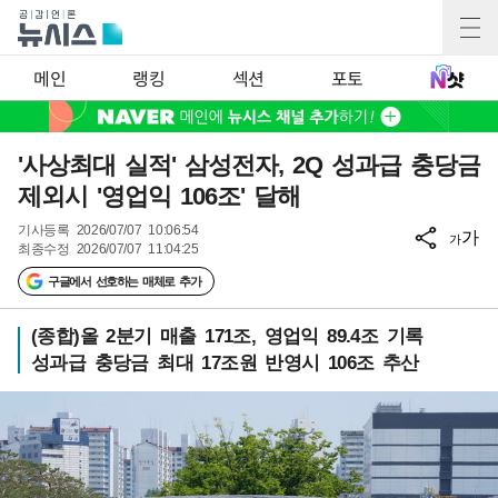
메인
랭킹
섹션
포토
'사상최대 실적' 삼성전자, 2Q 성과급 충당금
제외시 '영업익 106조' 달해
기사등록
2026/07/07 10:06:54
가
가
최종수정
2026/07/07 11:04:25
구글에서 선호하는 매체로 추가
(종합)올 2분기 매출 171조, 영업익 89.4조 기록
성과급 충당금 최대 17조원 반영시 106조 추산