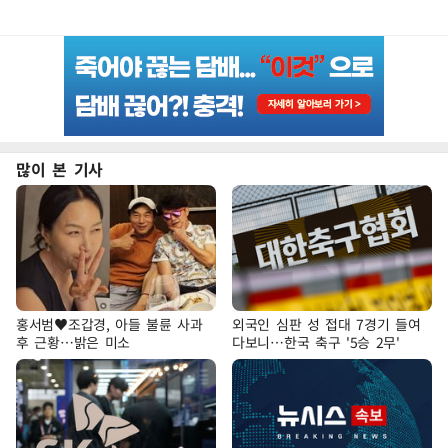
많이 본 기사
홍서범♥조갑경, 아들 불륜 사과
외국인 심판 성 접대 7경기 들여
후 근황…밝은 미소
다보니…한국 축구 '5승 2무'