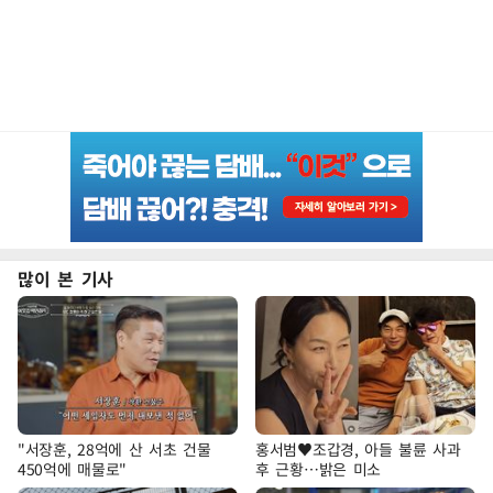
많이 본 기사
"서장훈, 28억에 산 서초 건물
홍서범♥조갑경, 아들 불륜 사과
450억에 매물로"
후 근황…밝은 미소