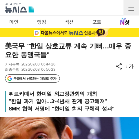
메인
랭킹
섹션
포토
美국무 "한일 상호교류 계속 기뻐…매우 중
요한 동맹국들"
기사등록
2026/07/08 06:44:28
가
가
최종수정
2026/07/08 06:50:23
구글에서 선호하는 매체로 추가
튀르키예서 한미일 외교장관회의 개최
"한일 과거 알아…3~4년새 관계 공고해져"
SMR 협력 서명에 "한미일 회의 구체적 성과"