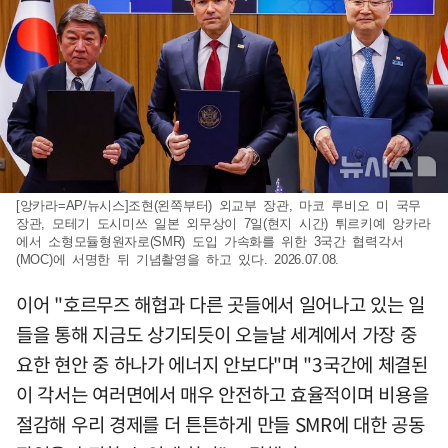
[앙카라=AP/뉴시스]조현(왼쪽부터) 외교부 장관, 마코 루비오 미 국무
장관, 모테기 도시미쓰 일본 외무상이 7일(현지 시간) 튀르키예 앙카라
에서 소형모듈형원자로(SMR) 도입 가속화를 위한 3국간 협력각서
(MOC)에 서명한 뒤 기념촬영을 하고 있다. 2026.07.08.
이어 "호르무즈 해협과 다른 곳들에서 일어나고 있는 일
들을 통해 지금도 상기되듯이 오늘날 세계에서 가장 중
요한 현안 중 하나가 에너지 안보다"며 "3국간에 체결된
이 각서는 여러면에서 매우 안전하고 효율적이며 비용을
절감해 우리 경제를 더 튼튼하게 만들 SMR에 대한 공동