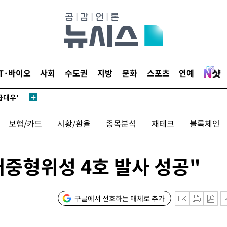
있어”
동'
리(종합)
IT·바이오
사회
수도권
지방
문화
스포츠
연예
개
급대우'
시설 '온도
보험/카드
시황/환율
종목분석
재테크
블록체인
 사건
 " 밝혀
폭발로 부
대중형위성 4호 발사 성공"
황 논의
정보, 언
구글에서 선호하는 매체로 추가
있어”
동'