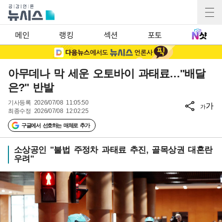
메인
랭킹
섹션
포토
아무데나 막 세운 오토바이 과태료…"배달
은?" 반발
기사등록
2026/07/08 11:05:50
가
가
최종수정
2026/07/08 12:02:25
구글에서 선호하는 매체로 추가
소상공인 "불법 주정차 과태료 추진, 골목상권 대혼란
우려"