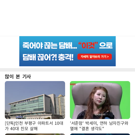
많이 본 기사
[단독]인천 부평구 아파트서 10대
'서준맘' 박세미, 연하 남자친구와
가 40대 친모 살해
열애 "결혼 생각도"