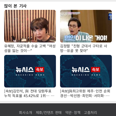
많이 본 기사
유혜정, 자궁적출 수술 고백 "여성
김정렬 "친형 군대서 구타로 사
성을 잃는 것이…"
망…유골 못 찾아"
[속보]김민석, 與 전대 당원투표
[속보]與최고위원 제주·인천 순회
누적 득표율 45.42%로 1위… 정
경선…박선원·최민희·서미화·한
청래 44.56%
민수·김용 순
회사소개
제휴/컨텐츠 판매
약관·정책
고충처리