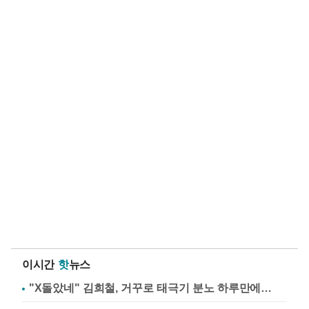
이시간
핫
뉴스
"X돌았네" 김희철, 거꾸로 태극기 분노 하루만에…