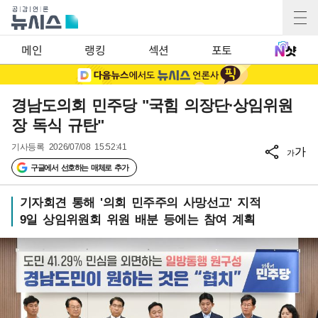
메인
랭킹
섹션
포토
경남도의회 민주당 "국힘 의장단·상임위원
장 독식 규탄"
기사등록
2026/07/08 15:52:41
가
가
구글에서 선호하는 매체로 추가
기자회견 통해 '의회 민주주의 사망선고' 지적
9일 상임위원회 위원 배분 등에는 참여 계획