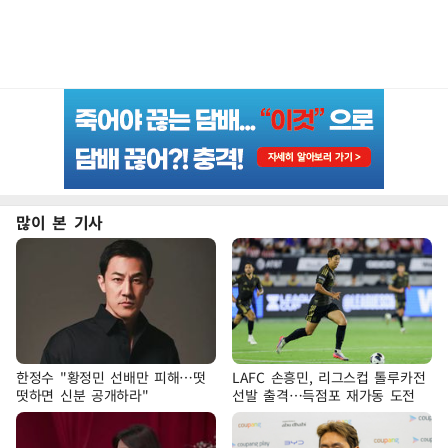
많이 본 기사
한정수 "황정민 선배만 피해…떳
LAFC 손흥민, 리그스컵 톨루카전
떳하면 신분 공개하라"
선발 출격…득점포 재가동 도전