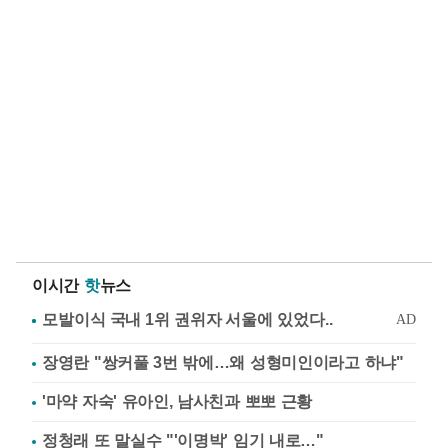
이시간
핫
뉴스
장영란 "쌍커풀 3번 밖에…왜 성형미인이라고 하냐"
'마약 자숙' 유아인, 남사친과 뽀뽀 근황
정청래 또 말실수 "'이명박' 임기 내로…"