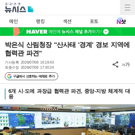
메인
랭킹
섹션
포토
박은식 산림청장 "산사태 '경계' 경보 지역에
협력관 파견"
기사등록
2026/07/08 16:19:43
가
가
최종수정
2026/07/08 17:30:24
구글에서 선호하는 매체로 추가
6개 시·도에 과장급 협력관 파견, 중앙-지방 체계적 대
응