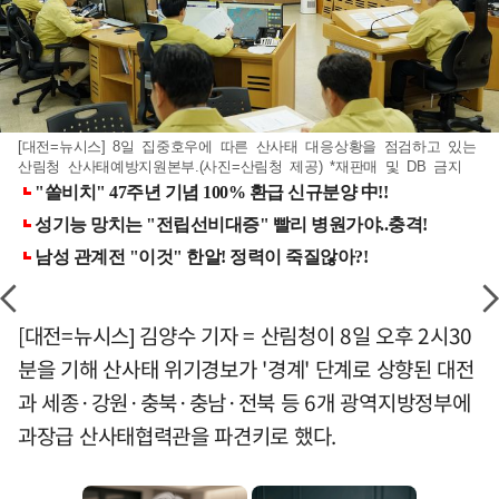
[대전=뉴시스] 8일 집중호우에 따른 산사태 대응상황을 점검하고 있는
산림청 산사태예방지원본부.(사진=산림청 제공) *재판매 및 DB 금지
[대전=뉴시스] 김양수 기자 = 산림청이 8일 오후 2시30
분을 기해 산사태 위기경보가 '경계' 단계로 상향된 대전
과 세종·강원·충북·충남·전북 등 6개 광역지방정부에
과장급 산사태협력관을 파견키로 했다.