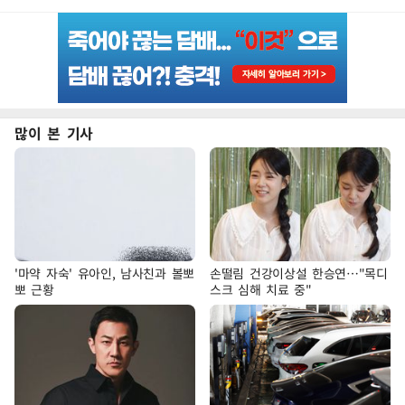
많이 본 기사
'마약 자숙' 유아인, 남사친과 볼뽀
손떨림 건강이상설 한승연…"목디
뽀 근황
스크 심해 치료 중"