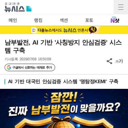
메인
랭킹
섹션
포토
남부발전, AI 기반 '사칭방지 안심검증' 시스
템 구축
기사등록
2026/07/08 16:50:08
가
가
구글에서 선호하는 매체로 추가
AI 기반 대국민 안심검증 시스템 '명탐정KEMI' 구축