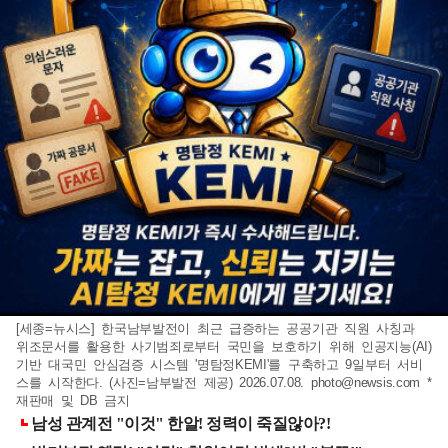
[세종=뉴시스] 한국남부발전이 최근 급증하는 공공기관 직원 사칭과
위조문서를 활용한 사기범죄로부터 국민을 보호하기 위해 인공지능(AI)
기반 대국민 안심검증 시스템 '명탐정KEMI'를 구축하고 9일부터 서비
스를 시작한다. (사진=남부발전 제공) 2026.07.08.
photo@newsis.com
*
재판매 및 DB 금지