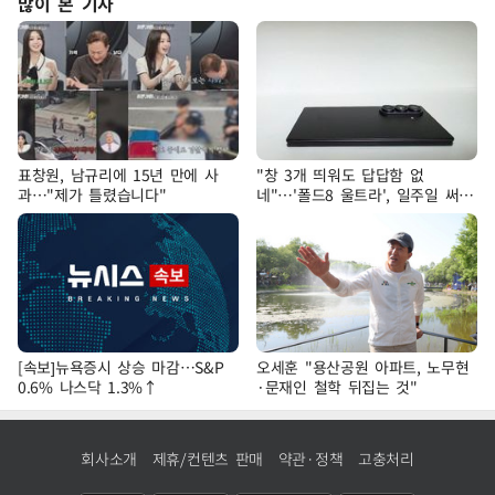
많이 본 기사
표창원, 남규리에 15년 만에 사
"창 3개 띄워도 답답함 없
과…"제가 틀렸습니다"
네"…'폴드8 울트라', 일주일 써보
니
[속보]뉴욕증시 상승 마감…S&P
오세훈 "용산공원 아파트, 노무현
0.6% 나스닥 1.3%↑
·문재인 철학 뒤집는 것"
회사소개
제휴/컨텐츠 판매
약관·정책
고충처리