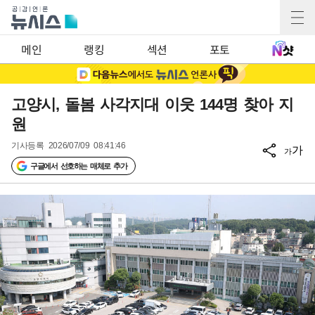
메인
랭킹
섹션
포토
고양시, 돌봄 사각지대 이웃 144명 찾아 지
원
기사등록
2026/07/09 08:41:46
가
가
구글에서 선호하는 매체로 추가