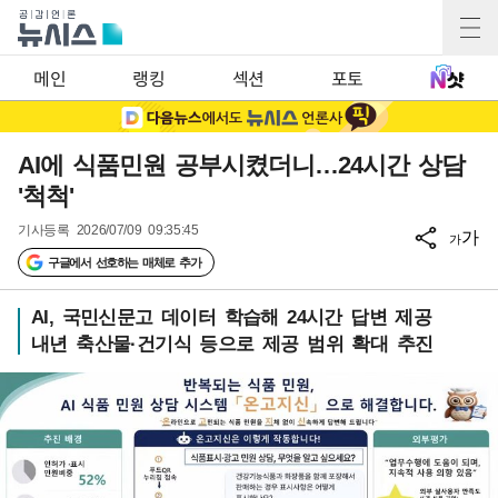
메인
랭킹
섹션
포토
AI에 식품민원 공부시켰더니…24시간 상담
'척척'
기사등록
2026/07/09 09:35:45
가
가
구글에서 선호하는 매체로 추가
AI, 국민신문고 데이터 학습해 24시간 답변 제공
내년 축산물·건기식 등으로 제공 범위 확대 추진