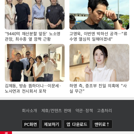
''9440억 재산분할 앞둔' 노소영
고영욱, 이번엔 박하선 공격…"류
관장, 최수종 옆 깜짝 근황
수영 열심히 일해야겠네"
김제동, 방송 뜸하더니…이문세·
하영 측, 증조부 친일 의혹에 "사
노사연과 전시회서 포착
실 무근"
회사소개
제휴/컨텐츠 판매
약관·정책
고충처리
PC화면
제보하기
앱 다운로드
맨위로↑
광