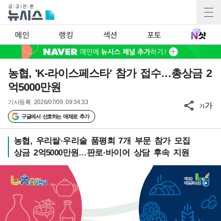
메인
랭킹
섹션
포토
농협, 'K-라이스페스타' 참가 접수…총상금 2
억5000만원
기사등록
2026/07/09 09:34:33
가
가
구글에서 선호하는 매체로 추가
농협, 우리쌀·우리술 품평회 7개 부문 참가 모집
상금 2억5000만원…판로·바이어 상담 후속 지원