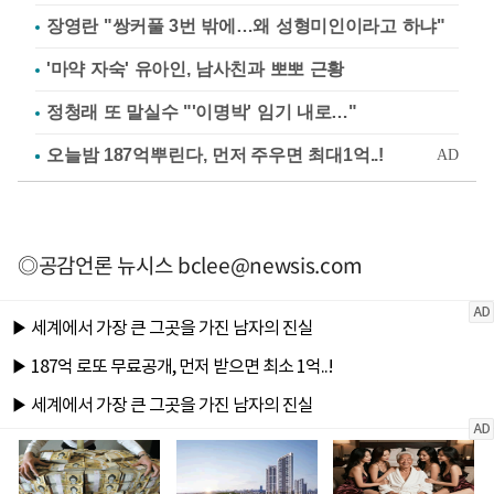
장영란 "쌍커풀 3번 밖에…왜 성형미인이라고 하냐"
'마약 자숙' 유아인, 남사친과 뽀뽀 근황
정청래 또 말실수 "'이명박' 임기 내로…"
◎공감언론 뉴시스
bclee@newsis.com