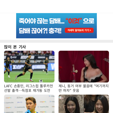
많이 본 기사
LAFC 손흥민, 리그스컵 톨루카전
제니, 동거 여부 물음에 "여기까지
선발 출격…득점포 재가동 도전
만 하자" 웃음