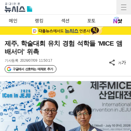
메인
랭킹
섹션
포토
제주, 학술대회 유치 경험 석학들 'MICE 앰
배서더' 위촉
기사등록
2026/07/09 11:50:17
가
가
구글에서 선호하는 매체로 추가