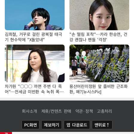
김희철, 거꾸로 걸린 광복절 태극
"손 떨림 포착"…카라 한승연, 건
기 현수막에 "X돌았네"
강 괜찮나 팬들 '걱정'
차가원 "○○○ 까면 주변 다 죽
용산어린이정원 앞 즐비한 근조화
어"…전세금 미반환 속 녹취 폭로
환, 왜?[뉴시스Pic]
파장
회사소개
제휴/컨텐츠 판매
약관·정책
고충처리
PC화면
제보하기
앱 다운로드
맨위로↑