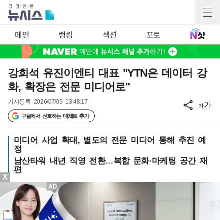
메인
랭킹
섹션
포토
강희석 유진이엔티 대표 "YTN은 데이터 강
화, 확장은 전문 미디어로"
기사등록
2026/07/09 13:48:17
가
가
구글에서 선호하는 매체로 추가
미디어 사업 확대, 별도의 전문 미디어 통해 추진 예
정
남산타워 내년 직영 전환…복합 문화·마케팅 공간 재
편
X