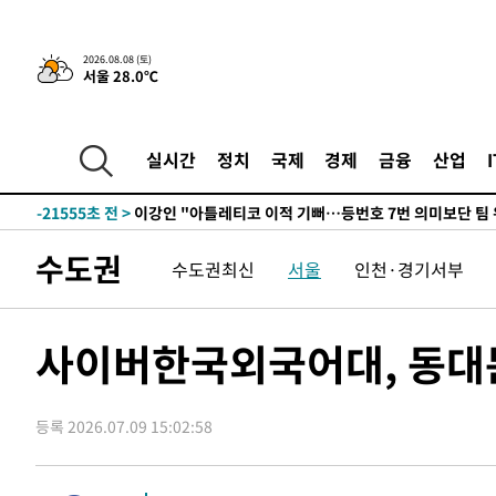
7시간 전 >
[속보]뉴욕증시 상승 마감…S&P 0.6% 나스닥 1.3%↑
2026.08.08 (토)
서울 28.0℃
-31739초 전 >
이란 "호르무즈 재개방 합의 근접…美 배상 선행돼야"
-22786초 전 >
[속보]與최고위원 제주·인천 순회경선…박선원·최민희
한민수·김용 순
-22739초 전 >
[속보]김민석, 與 전대 당원투표 누적 득표율 45.42%로 
실시간
정치
국제
경제
금융
산업
청래 44.56%
-22021초 전 >
[속보]與 대표 경선 제주·인천 당원투표…金 47.75%·
42.08%·宋 10.17%
-21555초 전 >
이강인 "아틀레티코 이적 기뻐…등번호 7번 의미보단 팀 
것"
-21490초 전 >
[속보]與 당대표 경선, 제주·인천 권리당원 투표 김민석 
수도권
수도권최신
서울
인천·경기서부
-15264초 전 >
낮 최고 35도 '무더위'…동해안 시간당 30㎜ '강한 비'[
-14534초 전 >
[속보]이강인 "감독님이 원하는 마음 느꼈고, 많은 트로피
틀레티코 이적"
-14316초 전 >
수도권 40도 육박 '펄펄'…동해안 일부 지역엔 호의주의
사이버한국외국어대, 동대
-13285초 전 >
온열질환 사망자 3명 늘어…누적 환자 3000명 돌파
-7230초 전 >
강릉에 시간당 81.4㎜ 물폭탄…도로 잠기고 담벼락 붕괴
등록 2026.07.09 15:02:58
-3337초 전 >
백운산서 80년근 천종산삼 9뿌리 발견…감정가 1.3억원
-1047초 전 >
선재도서 해루질 나섰다 실종 60대, 닷새 만에 숨진 채 발견
23분 전 >
남자 농구, 나고야 아시안게임서 '홈팀' 일본과 한일전