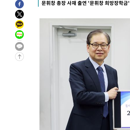
문휘창 총장 사재 출연 '문휘창 희망장학금'
34분 전 >
여수 오동도 해상서 모터보트 전복…1명 사망·1명 실종
1시간 전 >
극한폭염 한풀 꺾이지만…'낮 최고 35도' 무더위, 열대야 계
날씨]
2시간 전 >
축구협회 "압수수색·성접대 논란 사과…쇄신의 기회로 삼겠
2시간 전 >
[속보]'압수수색·성접대 논란' 축구협회 "실망과 걱정 안겨드
6시간 전 >
'최고 37도' 폭염 지속…강원동해안 최대 150㎜ 비
7시간 전 >
[속보]뉴욕증시 상승 마감…S&P 0.6% 나스닥 1.3%↑
-31739초 전 >
이란 "호르무즈 재개방 합의 근접…美 배상 선행돼야"
-22786초 전 >
[속보]與최고위원 제주·인천 순회경선…박선원·최민희
한민수·김용 순
-22739초 전 >
[속보]김민석, 與 전대 당원투표 누적 득표율 45.42%로 
청래 44.56%
-22021초 전 >
[속보]與 대표 경선 제주·인천 당원투표…金 47.75%·
42.08%·宋 10.17%
-21555초 전 >
이강인 "아틀레티코 이적 기뻐…등번호 7번 의미보단 팀 
것"
-21490초 전 >
[속보]與 당대표 경선, 제주·인천 권리당원 투표 김민석 
-15264초 전 >
낮 최고 35도 '무더위'…동해안 시간당 30㎜ '강한 비'[
-14534초 전 >
[속보]이강인 "감독님이 원하는 마음 느꼈고, 많은 트로피
틀레티코 이적"
-14316초 전 >
수도권 40도 육박 '펄펄'…동해안 일부 지역엔 호의주의
-13285초 전 >
온열질환 사망자 3명 늘어…누적 환자 3000명 돌파