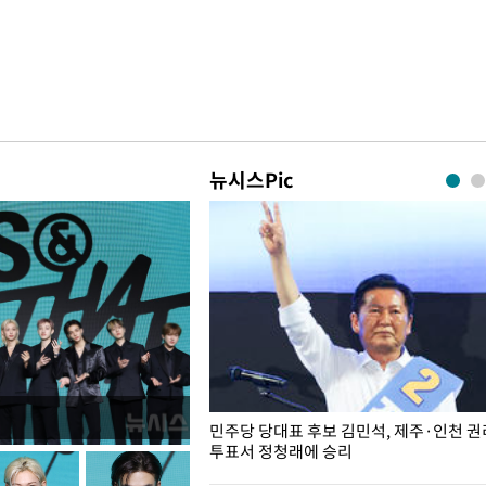
뉴시스Pic
슨 일이? [뉴시스국회토pic]
민주당 당대표 후보 김민석, 제주·인천 
투표서 정청래에 승리