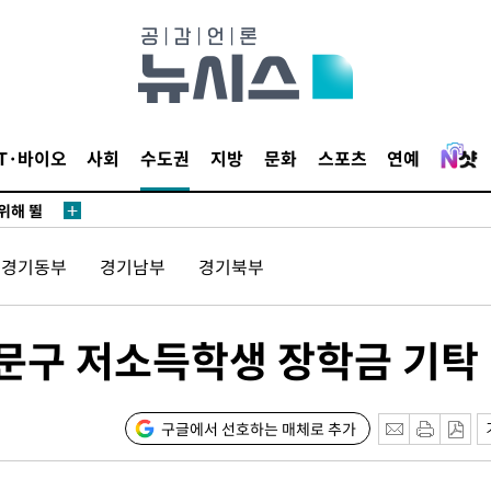
·서미화·
1위… 정
IT·바이오
사회
수도권
지방
문화
스포츠
연예
鄭
위해 뛸
승리
경기동부
경기남부
경기북부
내일날씨]
 원해 아
보
문구 저소득학생 장학금 기탁
구글에서 선호하는 매체로 추가