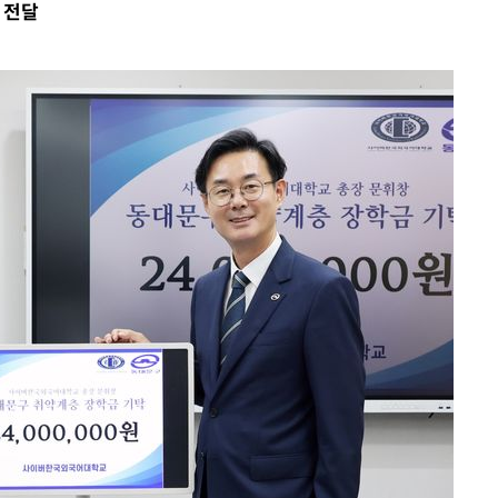
 전달
속[다음주
다"
려 죄송"
·서미화·
1위… 정
鄭
위해 뛸
승리
내일날씨]
 원해 아
보