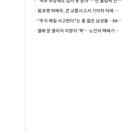
· "척추 부상에도 검사 못 받아"…전 올림픽 선수, 美봅슬레이협회 상대 소송
· 英유명 여배우, 큰 교통사고서 기아차 덕에 살았다
· "주식 매일 사고판다"는 美 젊은 남성들…64%가 "나는 인생의 패배자“
· 엘베 문 열리자 지팡이 '퍽'…노인의 택배기사 폭행 이유