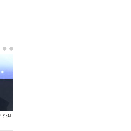
권리당원
무더위 잊는 도심형 여름 축제 '2026 서울 바캉스
용산어린이정원 앞
페스티벌'