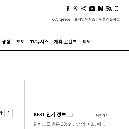
사이 해답 찾았죠"…알을
깨고 나온 '초자아'
K-Artprice
프라임뉴시스
위클리뉴시스
광장
포토
TV뉴시스
제휴 콘텐츠
제보