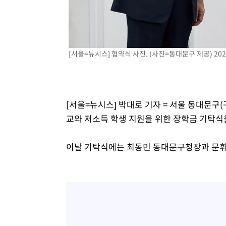
-7230초 전 >
강릉에 시간당 81.4㎜ 물폭탄…도로 잠기고 담벼락 붕괴
-3337초 전 >
백운산서 80년근 천종산삼 9뿌리 발견…감정가 1.3억원
-1047초 전 >
선재도서 해루질 나섰다 실종 60대, 닷새 만에 숨진 채 발견
[서울=뉴시스] 협약식 사진. (사진=동대문구 제공) 2026
23분 전 >
남자 농구, 나고야 아시안게임서 '홈팀' 일본과 한일전
34분 전 >
여수 오동도 해상서 모터보트 전복…1명 사망·1명 실종
1시간 전 >
극한폭염 한풀 꺾이지만…'낮 최고 35도' 무더위, 열대야 계
날씨]
2시간 전 >
축구협회 "압수수색·성접대 논란 사과…쇄신의 기회로 삼겠
[서울=뉴시스] 박대로 기자 = 서울 동대문
2시간 전 >
[속보]'압수수색·성접대 논란' 축구협회 "실망과 걱정 안겨드
교와 저소득 학생 지원을 위한 장학금 기탁식
6시간 전 >
'최고 37도' 폭염 지속…강원동해안 최대 150㎜ 비
7시간 전 >
[속보]뉴욕증시 상승 마감…S&P 0.6% 나스닥 1.3%↑
이날 기탁식에는 최동민 동대문구청장과 문휘