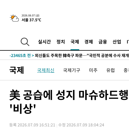
-27946초 전 >
외국인 심판 성 접대 7경기 들여다보니…한국 축구 '5승 2
-27680초 전 >
[속보]코스닥, 2.86포인트(0.36%) 내린 798.81마감
2026.08.07 (금)
서울 37.5℃
-27633초 전 >
[속보]코스피, 6200선 약보합…0.60% 내린 6258.77에
-27613초 전 >
[속보]원·달러 환율, 7.7원 내린 1416.1원 마감
-27502초 전 >
[속보] 노원서 40.1도 관측…서울, 2018년 이후 첫 40도
실시간
정치
국제
경제
금융
산업
-24592초 전 >
[속보]종합특검, '계엄 수용공간 확보' 신용해 前교정본
-23465초 전 >
외신들도 주목한 韓축구 파문…"국민적 공분에 수사 재개
-23436초 전 >
11시간 압수수색에 성접대 파문까지…'쑥대밭' 된 축구
국제
국제최신
국제기구
미주
유럽
중
-22458초 전 >
[속보]규제합리화위원회 부위원장에 김태유 서울대 공대
병태 후임
-18816초 전 >
[속보]국힘 윤리위, '돌려차기 발언' 진종오·서범수 징계
-14141초 전 >
[속보] 7월 중국 수출 23.9%↑ 수입 27.5%↑…무역총
美 공습에 성지 마슈하드
25.3%↑
-11301초 전 >
[속보]'채상병 순직 책임' 임성근, 항소심도 징역 3년
'비상'
-11167초 전 >
[속보]종합특검, '관저이전 봐주기 감사' 유병호 구속기소
-7767초 전 >
민주 콩고 에볼라환자 4천명 돌파, 4053명 발생 1850명 
-7017초 전 >
[속보]'300억원대 사기 혐의' 차가원 대표 구속 송치
등록 2026.07.09 16:51:21
수정 2026.07.09 18:04:24
-6211초 전 >
"미 전국적 살모네라 식중독 원인은 멕시코산 할라피뇨"-- 