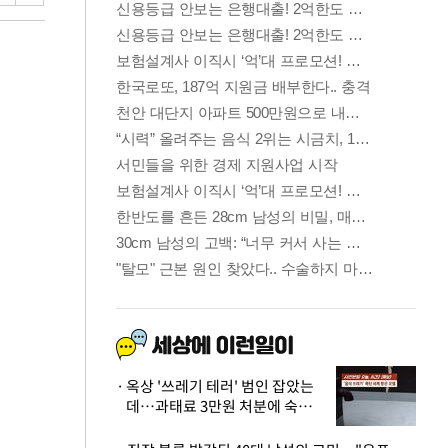
옥상 '쓰레기 테러' 범인 잡았는
데…과태료 3만원 처분에 숙박업
주 허탈