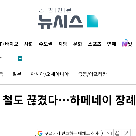
무'
 마쳐
IT·바이오
사회
수도권
지방
문화
스포츠
연예
부장 기소
"
협회
국
일본
아시아/오세아니아
중동/아프리카
 교수…이
 절차 개시
액
행 철도 끊겼다…하메네이 장
사망
구글에서 선호하는 매체로 추가
CDC