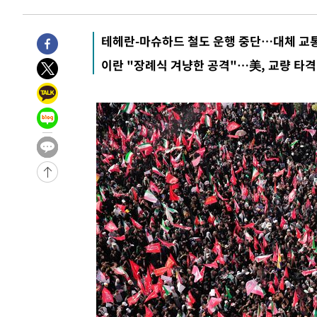
-4724초 전 >
[속보]경찰·노동부, HL만도 평택사업장 끼임 사망 관련 
-4605초 전 >
[속보]합수본, '투표율 허위 입력' 중앙·서울·경기도 선관위
테헤란-마슈하드 철도 운행 중단…대체 교
압수수색
-31857초 전 >
SK하이닉스, 용인·청주 팹에 54조 투자…"AI 메모리 수
이란 "장례식 겨냥한 공격"…美, 교량 타격
응"
-28713초 전 >
여자배구 이재영·이다영 자매, 아제르바이잔 투란VC 입
-27966초 전 >
외국인 심판 성 접대 7경기 들여다보니…한국 축구 '5승 2
-27700초 전 >
[속보]코스닥, 2.86포인트(0.36%) 내린 798.81마감
-27653초 전 >
[속보]코스피, 6200선 약보합…0.60% 내린 6258.77에
-27633초 전 >
[속보]원·달러 환율, 7.7원 내린 1416.1원 마감
-27522초 전 >
[속보] 노원서 40.1도 관측…서울, 2018년 이후 첫 40도
-24612초 전 >
[속보]종합특검, '계엄 수용공간 확보' 신용해 前교정본
-23485초 전 >
외신들도 주목한 韓축구 파문…"국민적 공분에 수사 재개
-23456초 전 >
11시간 압수수색에 성접대 파문까지…'쑥대밭' 된 축구
-22478초 전 >
[속보]규제합리화위원회 부위원장에 김태유 서울대 공대
병태 후임
-18836초 전 >
[속보]국힘 윤리위, '돌려차기 발언' 진종오·서범수 징계
-14161초 전 >
[속보] 7월 중국 수출 23.9%↑ 수입 27.5%↑…무역총
25.3%↑
-11321초 전 >
[속보]'채상병 순직 책임' 임성근, 항소심도 징역 3년