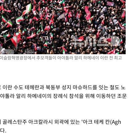
사망
CDC
압수수색
 등 9곳
헤란 이슬람혁명광장에서 추모객들이 아야톨라 알리 하메네이 이란 전 최고
로 이란 수도 테헤란과 북동부 성지 마슈하드를 잇는 철도 노
아야톨라 알리 하메네이의 장례식 참석을 위해 이동하던 조문
군이 골레스탄주 아크칼라시 외곽에 있는 '아크 테케 칸(Agh
다.