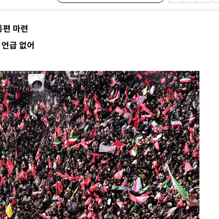
압수수색
 등 9곳
통편 마련
요 선제 대
 언급 없어
단
무'
 마쳐
부장 기소
"
협회
 교수…이
 절차 개시
액