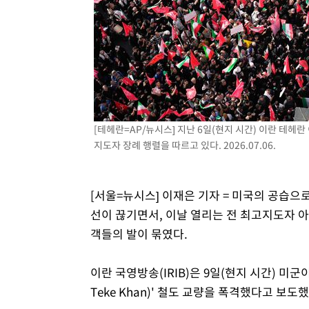
-11187초 전 >
[속보]종합특검, '관저이전 봐주기 감사' 유병호 구속기소
-7787초 전 >
민주 콩고 에볼라환자 4천명 돌파, 4053명 발생 1850명 
-7037초 전 >
[속보]'300억원대 사기 혐의' 차가원 대표 구속 송치
-6231초 전 >
"미 전국적 살모네라 식중독 원인은 멕시코산 할라피뇨"-- 
-4744초 전 >
[속보]경찰·노동부, HL만도 평택사업장 끼임 사망 관련 
-4625초 전 >
[속보]합수본, '투표율 허위 입력' 중앙·서울·경기도 선관위
[테헤란=AP/뉴시스] 지난 6일(현지 시간) 이란 테
압수수색
지도자 장례 행렬을 따르고 있다. 2026.07.06.
[서울=뉴시스] 이재은 기자 = 미국의 공습으
선이 끊기면서, 이날 열리는 전 최고지도자 
객들의 발이 묶였다.
이란 국영방송(IRIB)은 9일(현지 시간) 미
Teke Khan)' 철도 교량을 폭격했다고 보도했