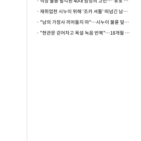
· 직장 불륜 발각된 40대 남성의 고민…"유포 동료 명예훼손·협박죄 고소 가능할까"
· 재취업한 시누이 위해 '조카 셔틀' 떠넘긴 남편…아내 "난 못한다"
· "남의 가정사 끼어들지 마"…시누이 불륜 덮으려는 남편에 억울한 아내
· "현관문 걷어차고 욕설 녹음 반복"…18개월 아기 키우는 집 뒤흔든 '앞집의 비극'