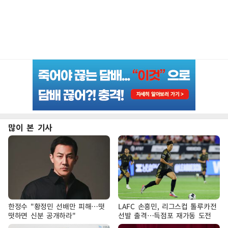
많이 본 기사
한정수 "황정민 선배만 피해…떳
LAFC 손흥민, 리그스컵 톨루카전
떳하면 신분 공개하라"
선발 출격…득점포 재가동 도전