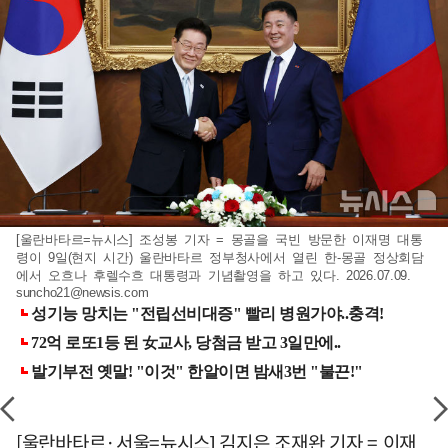
[울란바타르=뉴시스] 조성봉 기자 = 몽골을 국빈 방문한 이재명 대통
령이 9일(현지 시간) 울란바타르 정부청사에서 열린 한-몽골 정상회담
에서 오흐나 후렐수흐 대통령과 기념촬영을 하고 있다. 2026.07.09.
suncho21@newsis.com
[울란바타르·서울=뉴시스] 김지은 조재완 기자 = 이재