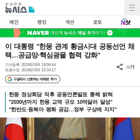
메인
랭킹
섹션
포토
이 대통령 "한몽 관계 황금시대 공동선언 채
택…공급망·핵심광물 협력 강화"
기사등록
2026/07/09 18:06:44
가
가
최종수정
2026/07/09 22:34:17
구글에서 선호하는 매체로 추가
한몽 정상회담 직후 공동언론발표 통해 밝혀
"2030년까지 한몽 교역 규모 10억달러 달성"
"한반도·동북아 평화 공감…정부 구상에 지지"