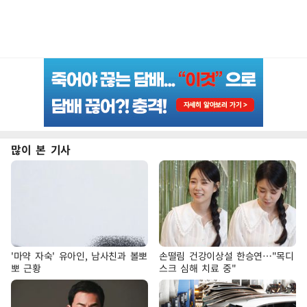
많이 본 기사
'마약 자숙' 유아인, 남사친과 볼뽀
손떨림 건강이상설 한승연…"목디
뽀 근황
스크 심해 치료 중"