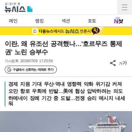
메인
랭킹
섹션
포토
이란, 왜 유조선 공격했나…'호르무즈 통제
권' 노린 승부수
기사등록
2026/07/09 17:25:59
가
가
구글에서 선호하는 매체로 추가
경제 지원 기대 무산·역내 영향력 약화 위기감 커져
오만 항로 우회에 반발…美에 협상 압박하려는 의도
하메네이 장례 기간 중 도발…전쟁 승리 메시지 내세
워