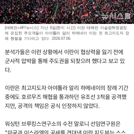
[테헤란=AP/뉴시스] 지난 6일(현지 시간) 이란 테헤란 이슬람혁명광장
에 운집한 추모객들이 아야톨라 알리 하메네이 이란 전 최고지도자 장
례 행렬을 기다리고 있다. 2026.07.06.
분석가들은 이런 상황에서 이란이 협상력을 잃기 전에
군사적 압박을 통해 주도권을 되찾으려 했다고 보고 있
다.
이란은 최고지도자 아야톨라 알리 하메네이의 장례 기간
중에도 호르무즈 해협을 통과하던 유조선 3척을 공격했
지만, 공격의 책임은 공식 인정하지 않았다.
워싱턴 브루킹스연구소의 수전 말로니 선임연구원은
"미국과 이스라엘의 공세를 견뎌낸 이란 지도부는 스스