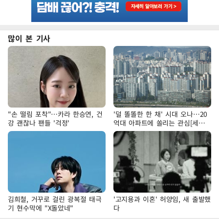
많이 본 기사
"손 떨림 포착"…카라 한승연, 건
'덜 똘똘한 한 채' 시대 오나…20
강 괜찮나 팬들 '걱정'
억대 아파트에 쏠리는 관심[세제
개편, 그 이후②]
김희철, 거꾸로 걸린 광복절 태극
'고지용과 이혼' 허양임, 새 출발했
기 현수막에 "X돌았네"
다