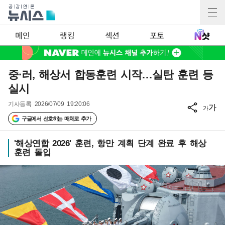
메인
랭킹
섹션
포토
중·러, 해상서 합동훈련 시작…실탄 훈련 등
실시
기사등록
2026/07/09 19:20:06
가
가
구글에서 선호하는 매체로 추가
'해상연합 2026' 훈련, 항만 계획 단계 완료 후 해상
훈련 돌입