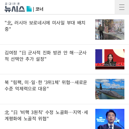
| 코너
"北, 러시아 보로네시에 미사일 부대 배치
중"
김여정 "日 군사적 진화 방관 안 해…군사
적 선택안 추가 설정"
북 "림팩, 미·일·한 '3위1체' 위협…새로운
수준 억제력으로 대응"
北 "日 '비핵 3원칙' 수정 노골화…지역·세
계평화에 노골적 위협"