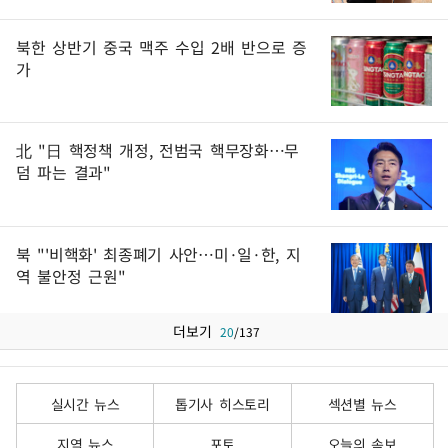
북한 상반기 중국 맥주 수입 2배 반으로 증
가
北 "日 핵정책 개정, 전범국 핵무장화…무
덤 파는 결과"
북 "'비핵화' 최종폐기 사안…미·일·한, 지
역 불안정 근원"
더보기
20
/
137
실시간 뉴스
톱기사 히스토리
섹션별 뉴스
지역 뉴스
포토
오늘의 속보