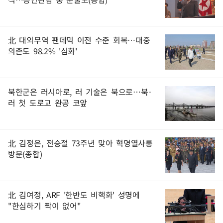
北 대외무역 팬데믹 이전 수준 회복…대중
의존도 98.2% '심화'
북한군은 러시아로, 러 기술은 북으로…북·
러 첫 도로교 완공 코앞
北 김정은, 전승절 73주년 맞아 혁명열사릉
방문(종합)
北 김여정, ARF '한반도 비핵화' 성명에
"한심하기 짝이 없어"