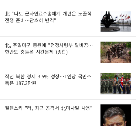
北 "나토 군사연료수송체계 개편은 노골적
전쟁 준비…단호히 반격"
北, 주일미군 증원에 "전쟁사령부 탈바꿈…
한반도 충돌은 시간문제"(종합)
작년 북한 경제 3.5% 성장…1인당 국민소
득은 187.3만원
젤렌스키 "러, 최근 공격서 北미사일 사용"