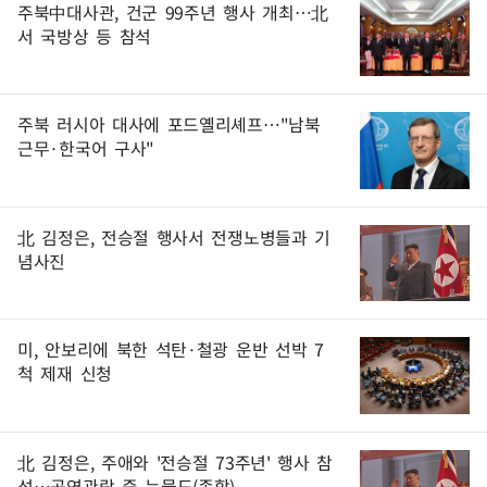
주북中대사관, 건군 99주년 행사 개최…北
서 국방상 등 참석
주북 러시아 대사에 포드옐리셰프…"남북
근무·한국어 구사"
北 김정은, 전승절 행사서 전쟁노병들과 기
념사진
미, 안보리에 북한 석탄·철광 운반 선박 7
척 제재 신청
北 김정은, 주애와 '전승절 73주년' 행사 참
석…공연관람 중 눈물도(종합)