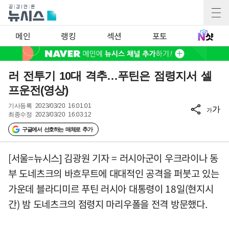
메인
랭킹
섹션
포토
러 전투기 10대 격추…푸틴은 점령지서 셀
프운전(영상)
기사등록
2023/03/20 16:01:01
가
가
최종수정
2023/03/20 16:03:12
구글에서 선호하는 매체로 추가
[서울=뉴시스] 김광원 기자 = 러시아군이 우크라이나 동
부 도네츠크의 바흐무트에 대대적인 공격을 퍼붓고 있는
가운데 블라디미르 푸틴 러시아 대통령이 18일(현지시
간) 밤 도네츠크의 점령지 마리우폴을 전격 방문했다.