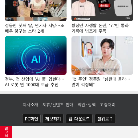
정웅인 첫째 딸, 연기자 지망…또
황정민 사생활 논란, '77번 통화'
배우 꿈꾸는 스타 2세
기록에 법조계 주목
정부, 전 산업에 'AI 옷' 입힌다…
'첫 주연' 정준원 "심판대 올라…
AI 로봇 연 1000대 보급 추진
많이 걱정돼"
회사소개
제휴/컨텐츠 판매
약관·정책
고충처리
PC화면
제보하기
앱 다운로드
맨위로↑
광
COPYRIGHTⓒ
NEWSIS
ALL RIGHTS RESERVED.
고
삭