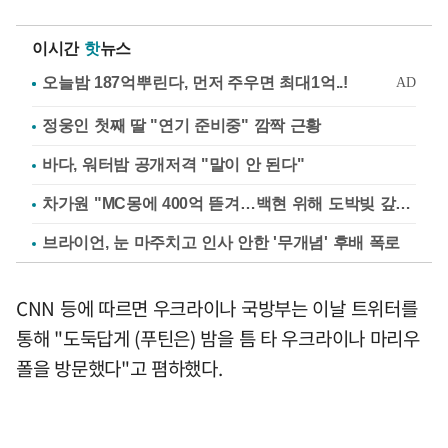
이시간
핫
뉴스
정웅인 첫째 딸 "연기 준비중" 깜짝 근황
바다, 워터밤 공개저격 "말이 안 된다"
차가원 "MC몽에 400억 뜯겨…백현 위해 도박빚 갚아줘"
브라이언, 눈 마주치고 인사 안한 '무개념' 후배 폭로
CNN 등에 따르면 우크라이나 국방부는 이날 트위터를
통해 "도둑답게 (푸틴은) 밤을 틈 타 우크라이나 마리우
폴을 방문했다"고 폄하했다.