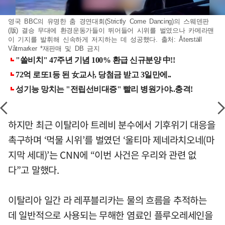
영국 BBC의 유명한 춤 경연대회(Strictly Come Dancing)의 스웨덴판
(版) 결승 무대에 환경운동가들이 뛰어들어 시위를 벌였으나 카메라맨
이 기지를 발휘해 신속하게 저지하는 데 성공했다. 출처: Återställ
Våtmarker *재판매 및 DB 금지
하지만 최근 이탈리아 트레비 분수에서 기후위기 대응을
촉구하며 ‘먹물 시위’를 벌였던 ‘울티마 제네라치오네(마
지막 세대)’는 CNN에 “이번 사건은 우리와 관련 없
다”고 말했다.
이탈리아 일간 라 레푸블리카는 물의 흐름을 추적하는
데 일반적으로 사용되는 무해한 염료인 플루오레세인을