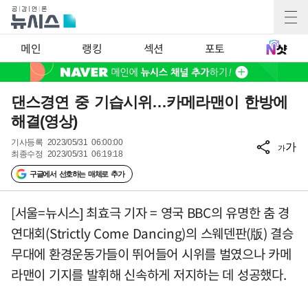
메인
랭킹
섹션
포토
댄스경연 중 기습시위…카메라맨이 한방에
해결(영상)
기사등록
2023/05/31 06:00:00
가
가
최종수정
2023/05/31 06:19:18
구글에서 선호하는 매체로 추가
[서울=뉴시스] 최효극 기자 = 영국 BBC의 유명한 춤 경
연대회(Strictly Come Dancing)의 스웨덴판(版) 결승
무대에 환경운동가들이 뛰어들어 시위를 벌였으나 카메
라맨이 기지를 발휘해 신속하게 저지하는 데 성공했다.