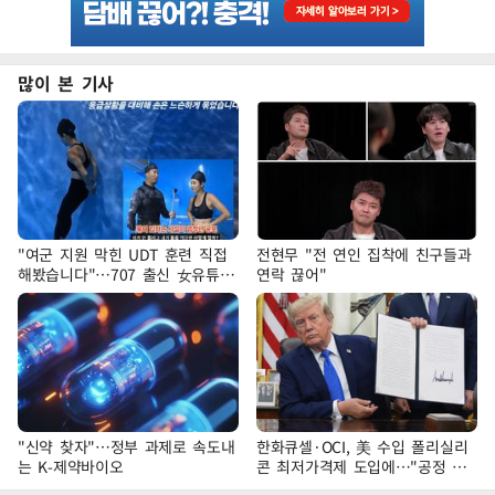
많이 본 기사
"여군 지원 막힌 UDT 훈련 직접
전현무 "전 연인 집착에 친구들과
해봤습니다"…707 출신 女유튜버
연락 끊어"
'완벽 소화'
"신약 찾자"…정부 과제로 속도내
한화큐셀·OCI, 美 수입 폴리실리
는 K-제약바이오
콘 최저가격제 도입에…"공정 경
쟁·수익성 개선 환영"