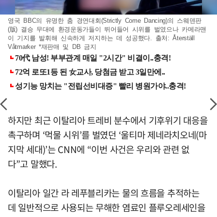
영국 BBC의 유명한 춤 경연대회(Strictly Come Dancing)의 스웨덴판
(版) 결승 무대에 환경운동가들이 뛰어들어 시위를 벌였으나 카메라맨
이 기지를 발휘해 신속하게 저지하는 데 성공했다. 출처: Återställ
Våtmarker *재판매 및 DB 금지
하지만 최근 이탈리아 트레비 분수에서 기후위기 대응을
촉구하며 ‘먹물 시위’를 벌였던 ‘울티마 제네라치오네(마
지막 세대)’는 CNN에 “이번 사건은 우리와 관련 없
다”고 말했다.
이탈리아 일간 라 레푸블리카는 물의 흐름을 추적하는
데 일반적으로 사용되는 무해한 염료인 플루오레세인을