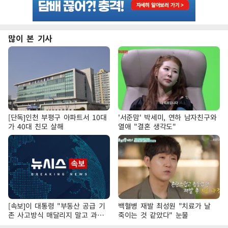
많이 본 기사
[단독]인천 부평구 아파트서 10대
'서준맘' 박세미, 연하 남자친구와
가 40대 친모 살해
열애 "결혼 생각도"
[속보]이 대통령 "부동산 공급 기
백혈병 재발 최성원 "치료가 날
존 사고방식 매달리지 말고 과감
죽이는 것 같았다" 눈물
히 실천"