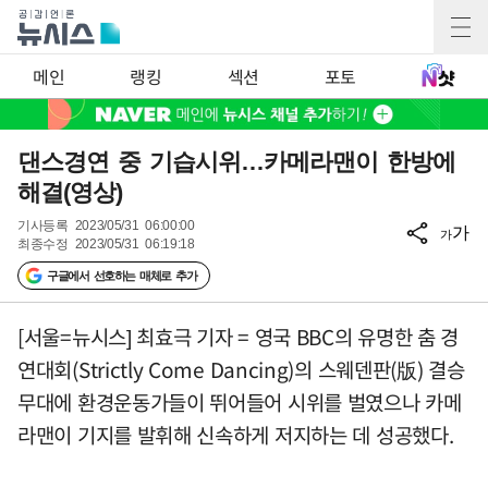
메인
랭킹
섹션
포토
댄스경연 중 기습시위…카메라맨이 한방에
해결(영상)
기사등록
2023/05/31 06:00:00
가
가
최종수정
2023/05/31 06:19:18
구글에서 선호하는 매체로 추가
[서울=뉴시스] 최효극 기자 = 영국 BBC의 유명한 춤 경
연대회(Strictly Come Dancing)의 스웨덴판(版) 결승
무대에 환경운동가들이 뛰어들어 시위를 벌였으나 카메
라맨이 기지를 발휘해 신속하게 저지하는 데 성공했다.