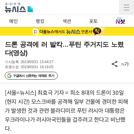
메인
랭킹
섹션
포토
드론 공격에 러 발칵…푸틴 주거지도 노렸
다(영상)
기사등록
2023/05/31 15:48:27
가
가
최종수정
2023/05/31 16:16:05
구글에서 선호하는 매체로 추가
[서울=뉴시스] 최효극 기자 = 최소 8대의 드론이 30일
(현지 시간) 모스크바를 공격해 일부 건물에 경미한 피해
가 발생한 것과 관련 블라디미르 푸틴 러시아 대통령은
우크라이나가 러시아국민들을 겁주려고 한다고 비난했
다.