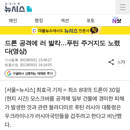
메인
랭킹
섹션
포토
드론 공격에 러 발칵…푸틴 주거지도 노렸
다(영상)
기사등록
2023/05/31 15:48:27
가
가
최종수정
2023/05/31 16:16:05
구글에서 선호하는 매체로 추가
[서울=뉴시스] 최효극 기자 = 최소 8대의 드론이 30일
(현지 시간) 모스크바를 공격해 일부 건물에 경미한 피해
가 발생한 것과 관련 블라디미르 푸틴 러시아 대통령은
우크라이나가 러시아국민들을 겁주려고 한다고 비난했
다.