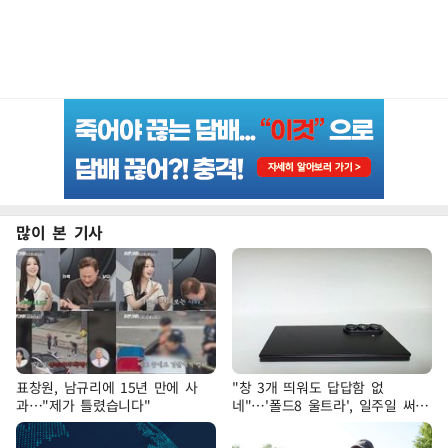
많이 본 기사
표창원, 남규리에 15년 만에 사
"창 3개 띄워도 답답함 없
과…"제가 틀렸습니다"
네"…'폴드8 울트라', 일주일 써보
니