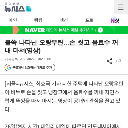
메인
랭킹
섹션
포토
불쑥 나타난 오랑우탄…손 씻고 음료수 꺼
내 마셔(영상)
기사등록
2023/06/28 06:00:00
가
가
구글에서 선호하는 매체로 추가
[서울=뉴시스] 최효극 기자 = 한 주택에 나타난 오랑우탄
이 비누로 손을 씻고 냉장고에서 음료수를 꺼내 자연스
럽게 뚜껑을 따서 마시는 영상이 공개돼 관심을 끌고 있
다.
26일(현지 시간) 데일리 메일에 따르면 인도네시아에서