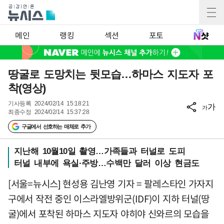
메인
랭킹
섹션
포토
땅굴로 도망치는 뒷모습…하마스 지도자 포
착(영상)
기사등록
2024/02/14 15:18:21
가
가
최종수정
2024/02/14 15:37:28
구글에서 선호하는 매체로 추가
지난해 10월10일 촬영…가족들과 터널로 도피
터널 내부에 욕실·주방…수백만 달러 이상 현금도
[서울=뉴시스] 현성용 김난영 기자 = 팔레스타인 가자지
구에서 작전 중인 이스라엘방위군(IDF)이 지하 터널(땅
굴)에서 포착된 하마스 지도자 야히야 신와르의 모습을