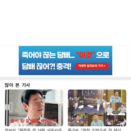
많이 본 기사
정보석 "황정음 전 남편 서글서글
황기순 "원정 도박으로 전 재산