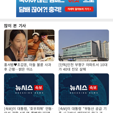
많이 본 기사
홍서범♥조갑경, 아들 불륜 사과
[단독]인천 부평구 아파트서 10대
후 근황…밝은 미소
가 40대 친모 살해
[속보]이 대통령, '호우피해' 안동·
[속보]이 대통령 "부동산 공급 기