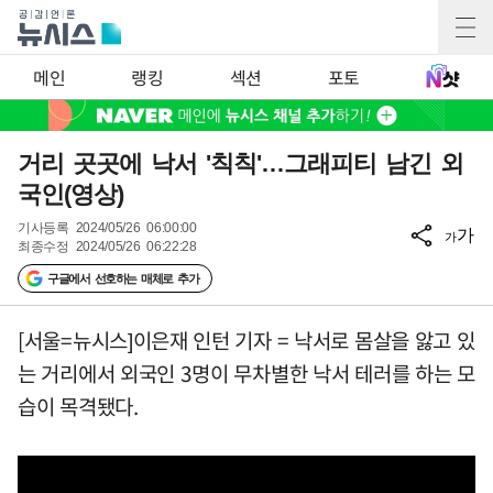
메인
랭킹
섹션
포토
거리 곳곳에 낙서 '칙칙'…그래피티 남긴 외
국인(영상)
기사등록
2024/05/26 06:00:00
가
가
최종수정
2024/05/26 06:22:28
구글에서 선호하는 매체로 추가
[서울=뉴시스]이은재 인턴 기자 = 낙서로 몸살을 앓고 있
는 거리에서 외국인 3명이 무차별한 낙서 테러를 하는 모
습이 목격됐다.