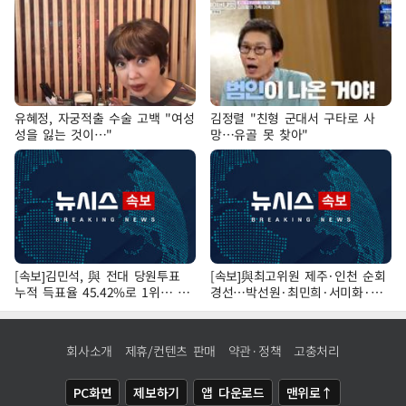
유혜정, 자궁적출 수술 고백 "여성
김정렬 "친형 군대서 구타로 사
성을 잃는 것이…"
망…유골 못 찾아"
[속보]김민석, 與 전대 당원투표
[속보]與최고위원 제주·인천 순회
누적 득표율 45.42%로 1위… 정
경선…박선원·최민희·서미화·한
청래 44.56%
민수·김용 순
회사소개
제휴/컨텐츠 판매
약관·정책
고충처리
PC화면
제보하기
앱 다운로드
맨위로↑