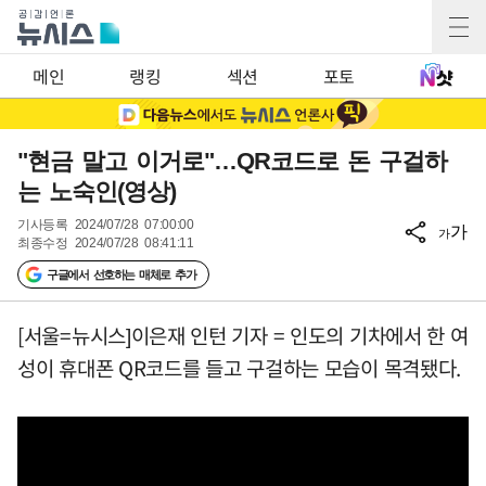
메인
랭킹
섹션
포토
"현금 말고 이거로"…QR코드로 돈 구걸하
는 노숙인(영상)
기사등록
2024/07/28 07:00:00
가
가
최종수정
2024/07/28 08:41:11
구글에서 선호하는 매체로 추가
[서울=뉴시스]이은재 인턴 기자 = 인도의 기차에서 한 여
성이 휴대폰 QR코드를 들고 구걸하는 모습이 목격됐다.