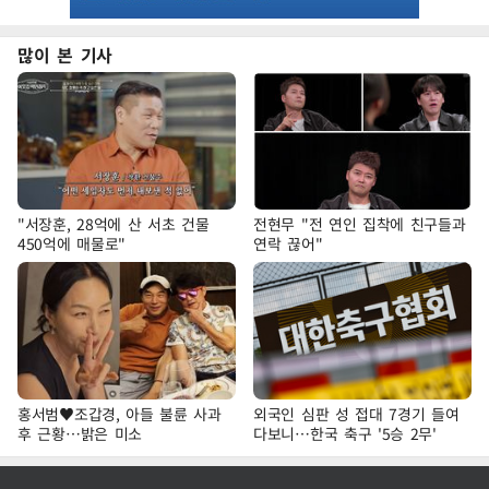
많이 본 기사
"서장훈, 28억에 산 서초 건물
전현무 "전 연인 집착에 친구들과
450억에 매물로"
연락 끊어"
홍서범♥조갑경, 아들 불륜 사과
외국인 심판 성 접대 7경기 들여
후 근황…밝은 미소
다보니…한국 축구 '5승 2무'