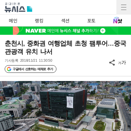
메인
랭킹
섹션
포토
춘천시, 중화권 여행업체 초청 팸투어…중국
관광객 유치 나서
기사등록
2018/11/21 11:30:50
가
가
구글에서 선호하는 매체로 추가