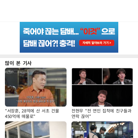
많이 본 기사
"서장훈, 28억에 산 서초 건물
전현무 "전 연인 집착에 친구들과
450억에 매물로"
연락 끊어"