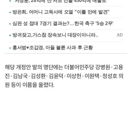
"서장훈, 28억에 산 서초 건물 450억에 매물로"
방은희, 어머니 고독사에 오열 "이틀 만에 발견"
심판 성 접대 7경기 결과는?…한국 축구 '5승 2무'
홍서범♥조갑경, 아들 불륜 사과 후 근황
해당 개정안 발의 명단에는 더불어민주당 강병원·고용
진·김남국·김성환·김윤덕·이상헌·이원택·정성호 의
원 등이 이름을 올렸다.