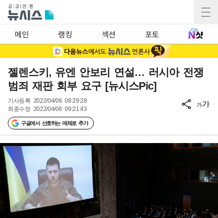
메인
랭킹
섹션
포토
젤렌스키, 유엔 안보리 연설… 러시아 전쟁
범죄 재판 회부 요구 [뉴시스Pic]
기사등록
2022/04/06 08:29:28
가
가
최종수정
2022/04/06 09:21:43
구글에서 선호하는 매체로 추가