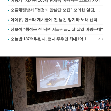
이승기 "차가원 105억 전세금 미반환은 고도의 사기"
오픈채팅방서 "정청래 암살단 모집" 모의한 일당, 불구속 송치
아이유, 인스타 게시글에 전 남친 장기하 노래 선곡
정보석 "황정음 전 남편 서글서글…잘 살길 바랐는데"