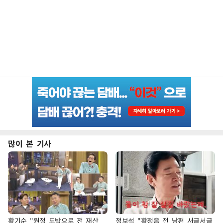
많이 본 기사
황기순 "원정 도박으로 전 재산
정보석 "황정음 전 남편 서글서글