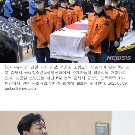
[김제=뉴시스] 김얼 기자 = 故 성공일 소방교의 영결식이 열린 9일 전
북 김제시 국립청소년농생명센터에서 관계자들이 영결식을 거행하고
있다. 성공일 소방교는 지난 6일 전북 김제시 금산면 단독주택 화재
현장에서 인명 구조작업 하다가 화마에 휩쓸려 순직했다. 2023.03.09.
pmkeul@nwsis.com