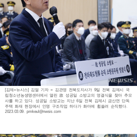
[김제=뉴시스] 김얼 기자 = 김관영 전북도지사가 9일 전북 김제시 국
립청소년농생명센터에서 열린 故 성공일 소방교의 영결식을 찾아 추모
사를 하고 있다. 성공일 소방교는 지난 6일 전북 김제시 금산면 단독
주택 화재 현장에서 인명 구조작업 하다가 화마에 휩쓸려 순직했다.
2023.03.09.
pmkeul@nwsis.com