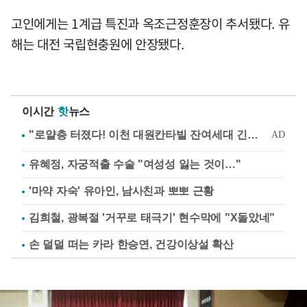
고인에게는 1계급 특진과 옥조근정훈장이 추서됐다. 유
해는 대전 국립현충원에 안장됐다.
이시간
핫
뉴스
유혜정, 자궁적출 수술 "여성성 잃는 것이…"
'마약 자숙' 유아인, 남사친과 뽀뽀 근황
김희철, 광복절 '거꾸로 태극기' 현수막에 "X돌았네"
손 덜덜 떠는 카라 한승연, 건강이상설 확산