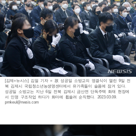
[김제=뉴시스] 김얼 기자 = 故 성공일 소방교의 영결식이 열린 9일 전
북 김제시 국립청소년농생명센터에서 유가족들이 슬픔에 잠겨 있다.
성공일 소방교는 지난 6일 전북 김제시 금산면 단독주택 화재 현장에
서 인명 구조작업 하다가 화마에 휩쓸려 순직했다. 2023.03.09.
pmkeul@nwsis.com