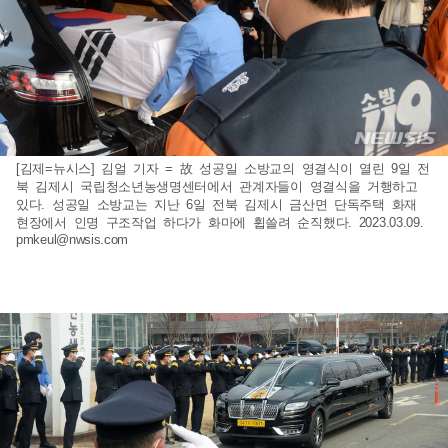
[김제=뉴시스] 김얼 기자 = 故 성공일 소방교의 영결식이 열린 9일 전
북 김제시 국립청소년농생명센터에서 관계자들이 영결식을 거행하고
있다. 성공일 소방교는 지난 6일 전북 김제시 금산면 단독주택 화재
현장에서 인명 구조작업 하다가 화마에 휩쓸려 순직했다. 2023.03.09.
pmkeul@nwsis.com