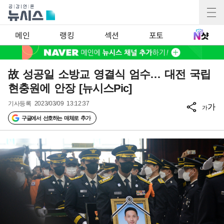
메인
랭킹
섹션
포토
故 성공일 소방교 영결식 엄수… 대전 국립
현충원에 안장 [뉴시스Pic]
기사등록
2023/03/09 13:12:37
가
가
구글에서 선호하는 매체로 추가