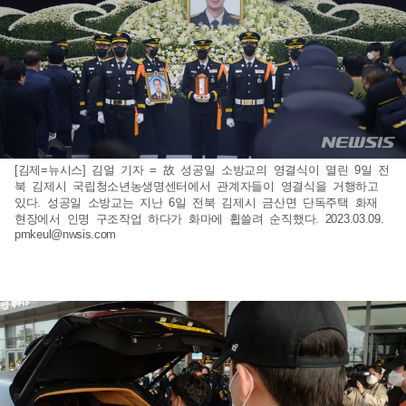
[김제=뉴시스] 김얼 기자 = 故 성공일 소방교의 영결식이 열린 9일 전
북 김제시 국립청소년농생명센터에서 관계자들이 영결식을 거행하고
있다. 성공일 소방교는 지난 6일 전북 김제시 금산면 단독주택 화재
현장에서 인명 구조작업 하다가 화마에 휩쓸려 순직했다. 2023.03.09.
pmkeul@nwsis.com