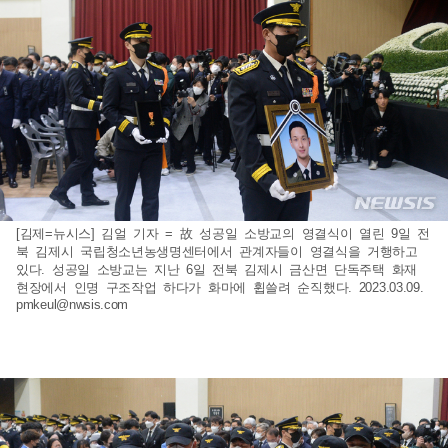
[김제=뉴시스] 김얼 기자 = 故 성공일 소방교의 영결식이 열린 9일 전
북 김제시 국립청소년농생명센터에서 관계자들이 영결식을 거행하고
있다. 성공일 소방교는 지난 6일 전북 김제시 금산면 단독주택 화재
현장에서 인명 구조작업 하다가 화마에 휩쓸려 순직했다. 2023.03.09.
pmkeul@nwsis.com