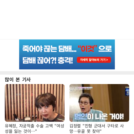
많이 본 기사
유혜정, 자궁적출 수술 고백 "여성
김정렬 "친형 군대서 구타로 사
성을 잃는 것이…"
망…유골 못 찾아"