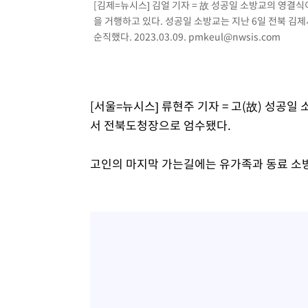
[김제=뉴시스] 김얼 기자 = 故 성공일 소방교의 영
2시간 전 >
여수 오동도 해상서 모터보트 전복…1명 사망·1명 실종
을 거행하고 있다. 성공일 소방교는 지난 6일 전북 김
3시간 전 >
극한폭염 한풀 꺾이지만…'낮 최고 35도' 무더위, 열대야 계
순직했다. 2023.03.09.
pmkeul@nwsis.com
날씨]
3시간 전 >
축구협회 "압수수색·성접대 논란 사과…쇄신의 기회로 삼겠
4시간 전 >
[속보]'압수수색·성접대 논란' 축구협회 "실망과 걱정 안겨드
7시간 전 >
'최고 37도' 폭염 지속…강원동해안 최대 150㎜ 비
[서울=뉴시스] 류현주 기자 = 고(故) 성공
9시간 전 >
[속보]뉴욕증시 상승 마감…S&P 0.6% 나스닥 1.3%↑
서 전북도청장으로 엄수됐다.
고인의 마지막 가는길에는 유가족과 동료 소