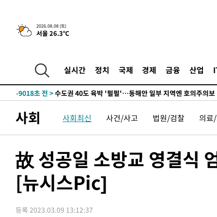
한민수·김용 순
-17441초 전 >
[속보]김민석, 與 전대 당원투표 누적 득표율 45.42%로 
청래 44.56%
-16723초 전 >
[속보]與 대표 경선 제주·인천 당원투표…金 47.75%·
2026.08.08 (토)
서울 26.3℃
42.08%·宋 10.17%
-16257초 전 >
이강인 "아틀레티코 이적 기뻐…등번호 7번 의미보단 팀 
것"
-16192초 전 >
[속보]與 당대표 경선, 제주·인천 권리당원 투표 김민석 
-9966초 전 >
낮 최고 35도 '무더위'…동해안 시간당 30㎜ '강한 비'[내
실시간
정치
국제
경제
금융
산업
-9236초 전 >
[속보]이강인 "감독님이 원하는 마음 느꼈고, 많은 트로피 
레티코 이적"
-9018초 전 >
수도권 40도 육박 '펄펄'…동해안 일부 지역엔 호의주의보
-7987초 전 >
온열질환 사망자 3명 늘어…누적 환자 3000명 돌파
사회
사회최신
사건/사고
법원/검찰
의료
-1932초 전 >
강릉에 시간당 81.4㎜ 물폭탄…도로 잠기고 담벼락 붕괴
32분 전 >
백운산서 80년근 천종산삼 9뿌리 발견…감정가 1.3억원
1시간 전 >
선재도서 해루질 나섰다 실종 60대, 닷새 만에 숨진 채 발견
故 성공일 소방교 영결식 
1시간 전 >
남자 농구, 나고야 아시안게임서 '홈팀' 일본과 한일전
[뉴시스Pic]
2시간 전 >
여수 오동도 해상서 모터보트 전복…1명 사망·1명 실종
3시간 전 >
극한폭염 한풀 꺾이지만…'낮 최고 35도' 무더위, 열대야 계
날씨]
3시간 전 >
축구협회 "압수수색·성접대 논란 사과…쇄신의 기회로 삼겠
등록 2023.03.09 13:12:37
4시간 전 >
[속보]'압수수색·성접대 논란' 축구협회 "실망과 걱정 안겨드