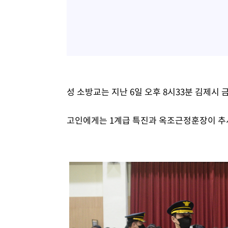
성 소방교는 지난 6일 오후 8시33분 김제시
고인에게는 1계급 특진과 옥조근정훈장이 추