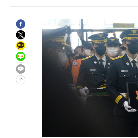
7시간 전 >
'최고 37도' 폭염 지속…강원동해안 최대 150㎜ 비
9시간 전 >
[속보]뉴욕증시 상승 마감…S&P 0.6% 나스닥 1.3%↑
-26461초 전 >
이란 "호르무즈 재개방 합의 근접…美 배상 선행돼야"
-17508초 전 >
[속보]與최고위원 제주·인천 순회경선…박선원·최민희
한민수·김용 순
-17461초 전 >
[속보]김민석, 與 전대 당원투표 누적 득표율 45.42%로 
청래 44.56%
-16743초 전 >
[속보]與 대표 경선 제주·인천 당원투표…金 47.75%·
42.08%·宋 10.17%
-16277초 전 >
이강인 "아틀레티코 이적 기뻐…등번호 7번 의미보단 팀 
것"
-16212초 전 >
[속보]與 당대표 경선, 제주·인천 권리당원 투표 김민석 
-9986초 전 >
낮 최고 35도 '무더위'…동해안 시간당 30㎜ '강한 비'[내
-9256초 전 >
[속보]이강인 "감독님이 원하는 마음 느꼈고, 많은 트로피 
레티코 이적"
-9038초 전 >
수도권 40도 육박 '펄펄'…동해안 일부 지역엔 호의주의보
-8007초 전 >
온열질환 사망자 3명 늘어…누적 환자 3000명 돌파
-1952초 전 >
강릉에 시간당 81.4㎜ 물폭탄…도로 잠기고 담벼락 붕괴
32분 전 >
백운산서 80년근 천종산삼 9뿌리 발견…감정가 1.3억원
1시간 전 >
선재도서 해루질 나섰다 실종 60대, 닷새 만에 숨진 채 발견
1시간 전 >
남자 농구, 나고야 아시안게임서 '홈팀' 일본과 한일전