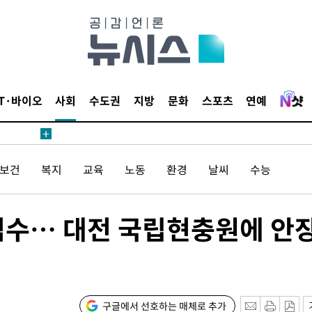
1위… 정
鄭
위해 뛸
승리
일날씨]
IT·바이오
사회
수도권
지방
문화
스포츠
연예
원해 아틀
/보건
복지
교육
노동
환경
날씨
수능
엄수… 대전 국립현충원에 안
속[다음주
다"
구글에서 선호하는 매체로 추가
려 죄송"