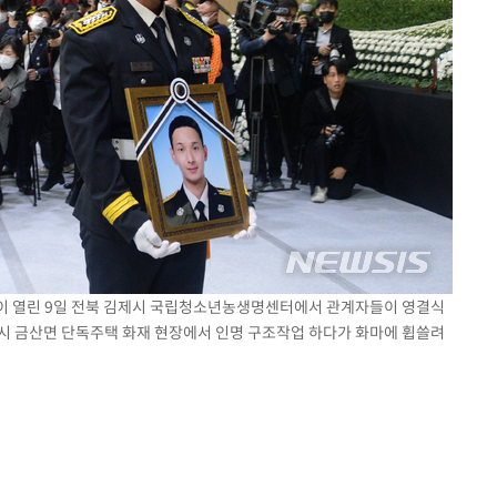
결식이 열린 9일 전북 김제시 국립청소년농생명센터에서 관계자들이 영결식
제시 금산면 단독주택 화재 현장에서 인명 구조작업 하다가 화마에 휩쓸려