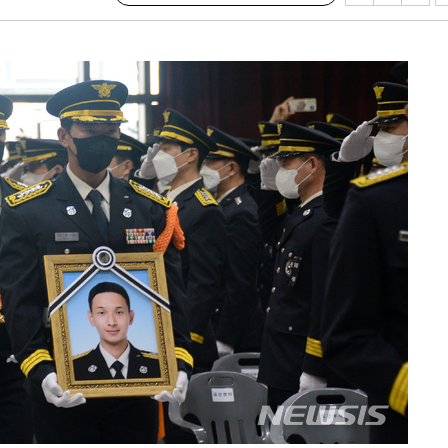
·서미화·
1위… 정
鄭
위해 뛸
승리
일날씨]
원해 아틀