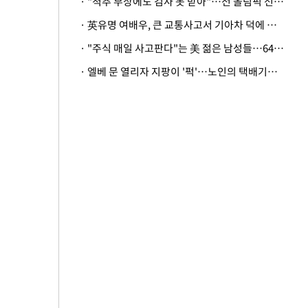
· "척추 부상에도 검사 못 받아"…전 올림픽 선수, 美봅슬레이협회 상대 소송
· 英유명 여배우, 큰 교통사고서 기아차 덕에 살았다
· "주식 매일 사고판다"는 美 젊은 남성들…64%가 "나는 인생의 패배자“
· 엘베 문 열리자 지팡이 '퍽'…노인의 택배기사 폭행 이유