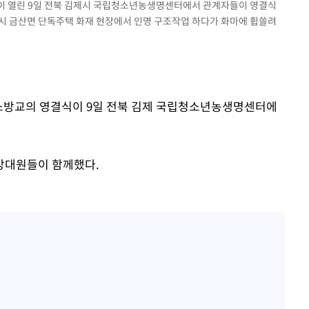
결식이 열린 9일 전북 김제시 국립청소년농생명센터에서 관계자들이 영결식
제시 금산면 단독주택 화재 현장에서 인명 구조작업 하다가 화마에 휩쓸려
속[다음주
다"
려 죄송"
일 소방교의 영결식이 9일 전북 김제 국립청소년농생명센터에
방대원들이 함께했다.