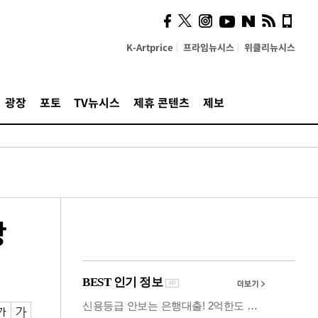
사이 해답 찾았죠"…알을
깨고 나온 '초자아'
K-Artprice
프라임뉴시스
위클리뉴시스
광장
포토
TV뉴시스
제휴 콘텐츠
제보
장