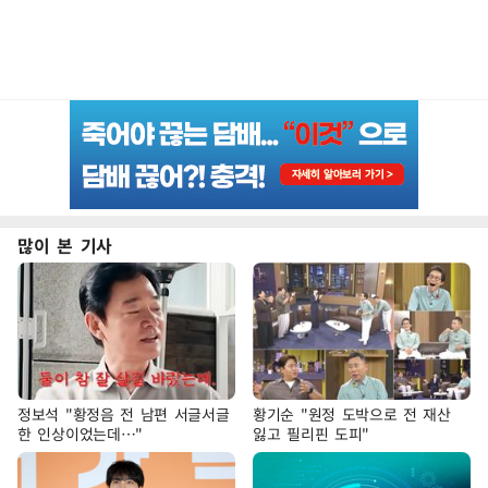
많이 본 기사
정보석 "황정음 전 남편 서글서글
황기순 "원정 도박으로 전 재산
한 인상이었는데…"
잃고 필리핀 도피"