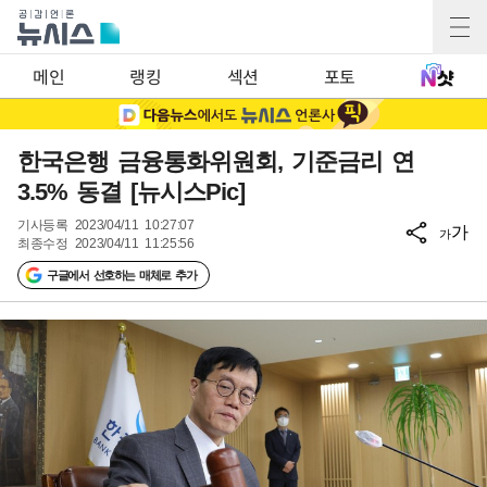
메인
랭킹
섹션
포토
한국은행 금융통화위원회, 기준금리 연
3.5% 동결 [뉴시스Pic]
기사등록
2023/04/11 10:27:07
가
가
최종수정
2023/04/11 11:25:56
구글에서 선호하는 매체로 추가