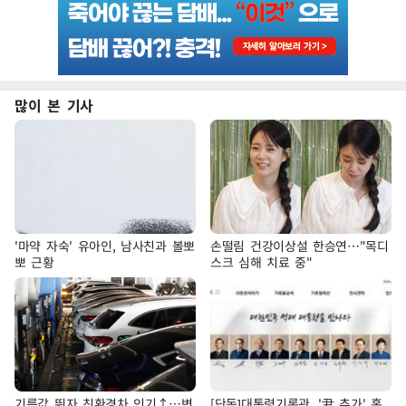
많이 본 기사
'마약 자숙' 유아인, 남사친과 볼뽀
손떨림 건강이상설 한승연…"목디
뽀 근황
스크 심해 치료 중"
기름값 뛰자 친환경차 인기↑…변
[단독]대통령기록관, '尹 추가' 홈