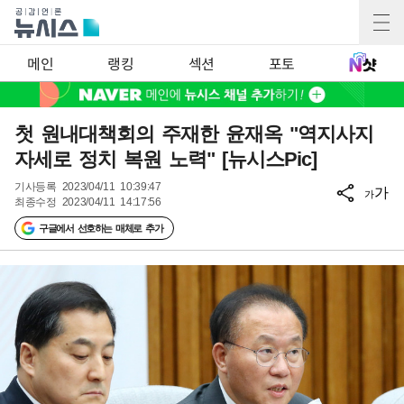
메인
랭킹
섹션
포토
첫 원내대책회의 주재한 윤재옥 "역지사지
자세로 정치 복원 노력" [뉴시스Pic]
기사등록
2023/04/11 10:39:47
가
가
최종수정
2023/04/11 14:17:56
구글에서 선호하는 매체로 추가