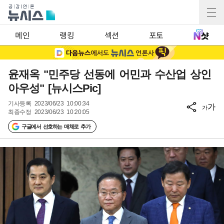
메인
랭킹
섹션
포토
윤재옥 "민주당 선동에 어민과 수산업 상인
아우성" [뉴시스Pic]
기사등록
2023/06/23 10:00:34
가
가
최종수정
2023/06/23 10:20:05
구글에서 선호하는 매체로 추가