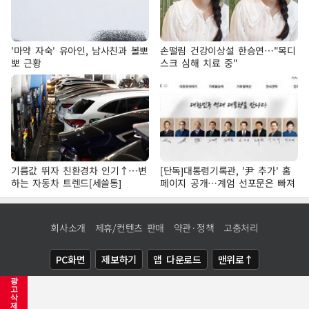
'마약 자숙' 유아인, 남사친과 볼뽀
손떨림 건강이상설 한승연…"목디
뽀 근황
스크 심해 치료 중"
기름값 뛰자 친환경차 인기↑…변
[단독]대통령기록관, '尹 추가' 홈
하는 자동차 트렌드[세쓸통]
페이지 공개…계엄 선포문은 빠져
회사소개
제휴/컨텐츠 판매
약관·정책
고충처리
PC화면
제보하기
앱 다운로드
맨위로↑
광
COPYRIGHTⓒ
NEWSIS
ALL RIGHTS RESERVED.
고
삭
제