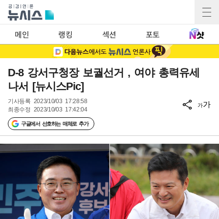
메인
랭킹
섹션
포토
D-8 강서구청장 보궐선거 , 여야 총력유세
나서 [뉴시스Pic]
기사등록
2023/10/03 17:28:58
가
가
최종수정
2023/10/03 17:42:04
구글에서 선호하는 매체로 추가