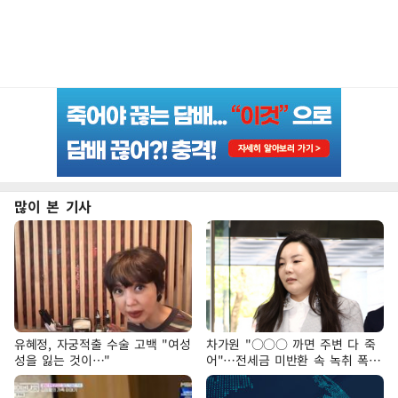
많이 본 기사
유혜정, 자궁적출 수술 고백 "여성
차가원 "○○○ 까면 주변 다 죽
성을 잃는 것이…"
어"…전세금 미반환 속 녹취 폭로
파장