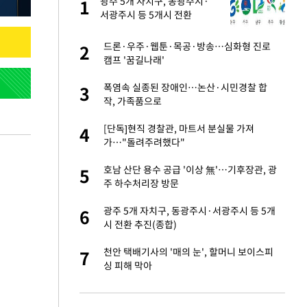
 사
광주 5개 자치구, 동광주시·
1
1
서광주시 등 5개시 전환
경기 들여다보니…한
드론·우주·웹툰·목공·방송…심화형 진로
2
2
캠프 '꿈길나래'
 분기배당 결정…3
폭염속 실종된 장애인…논산·시민경찰 합
3
3
표
작, 가족품으로
75원 분기 배
[단독]현직 경찰관, 마트서 분실물 가져
4
4
방안 확정"
가…"돌려주려했다"
안…이동 용이한 장
호남 산단 용수 공급 '이상 無'…기후장관, 광
5
5
주 하수처리장 방문
…"배우가 내 길 아
광주 5개 자치구, 동광주시·서광주시 등 5개
6
6
시 전환 추진(종합)
 밥 사줘…상대 주장
천안 택배기사의 '매의 눈', 할머니 보이스피
7
7
싱 피해 막아