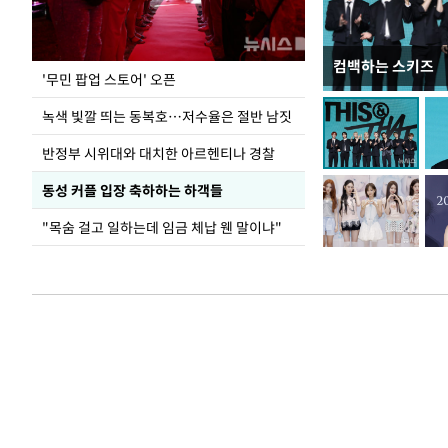
컴백하는 스키즈
지석천 뒤덮은 
'무민 팝업 스토어' 오픈
녹색 빛깔 띄는 동복호…저수율은 절반 남짓
반정부 시위대와 대치한 아르헨티나 경찰
동성 커플 입장 축하하는 하객들
"목숨 걸고 일하는데 임금 체납 웬 말이냐"