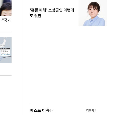
'홈플 피해' 소상공인 이번에
도 뒷전
…"국가
홈플러스, 67개 점포 가오픈… 13일 정식 개장
오세훈 서울시장,
환경 점검