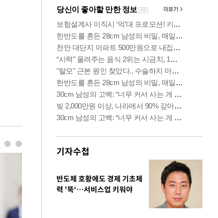
기자수첩
반도체 호황에도 경제 기초체
력 '뚝‘…서비스업 키워야