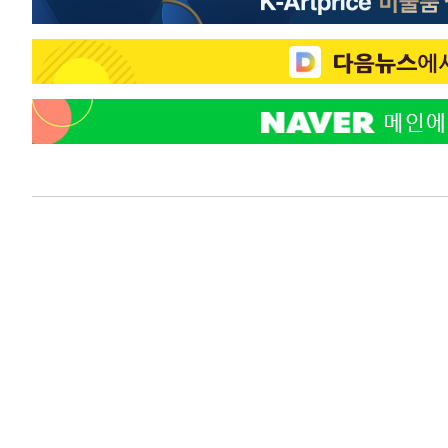
응"
-2346초 전 >
여자배구 이재영·이다영 자매, 아제르바이잔 투란VC 입단
-1599초 전 >
외국인 심판 성 접대 7경기 들여다보니…한국 축구 '5승 2
-1333초 전 >
[속보]코스닥, 2.86포인트(0.36%) 내린 798.81마감
-1286초 전 >
[속보]코스피, 6200선 약보합…0.60% 내린 6258.77에 
-1266초 전 >
[속보]원·달러 환율, 7.7원 내린 1416.1원 마감
-1155초 전 >
[속보] 노원서 40.1도 관측…서울, 2018년 이후 첫 40도
29분 전 >
[속보]종합특검, '계엄 수용공간 확보' 신용해 前교정본부장 
48분 전 >
외신들도 주목한 韓축구 파문…"국민적 공분에 수사 재개"
48분 전 >
11시간 압수수색에 성접대 파문까지…'쑥대밭' 된 축구협회
1시간 전 >
[속보]규제합리화위원회 부위원장에 김태유 서울대 공대 교
후임