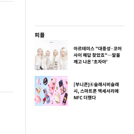
피플
아르테미스 "대중성·코어
사이 해답 찾았죠"…알을
깨고 나온 '초자아'
[부니콘]⑥슬래시비슬래
시, 스마트폰 액세서리에
NFC 더했다