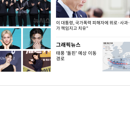
개구리밥
이 대통령, 국가폭력 피해자에 위로·사과
가 책임지고 치유"
그래픽뉴스
태풍 '돌핀' 예상 이동
경로