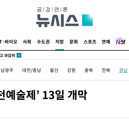
수…이병태
지(종합)
0.3만개
 4.1%로
IT·바이오
사회
수도권
지방
문화
스포츠
연예
말고 과감히
쪽 아웃바
하향
전남광주
대전/충남
울산
강원
충북
전북
경남
재난지역 선
희망지 못
씨]
천예술제’ 13일 개막
 선제 대
무'
마쳐