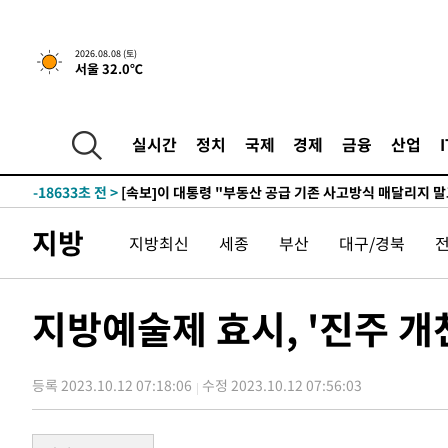
1시간 전 >
[속보]규제합리화위원회 부위원장에 김태유 서울대 공대 교
2026.08.08 (토)
서울 32.0℃
후임
-26183초 전 >
이강인, 폭염 속 AT마드리드 첫 훈련…80명 식사 대접까
-23322초 전 >
미 사업체 일자리, 7월에 2.3만개 순감하고 그 전 2개월 1
하향수정 (2보)
-22770초 전 >
[속보] 미 사업체, 일자리 7월에 2.3만 개 줄어…실업률은
실시간
정치
국제
경제
금융
산업
↓
-18633초 전 >
[속보]이 대통령 "부동산 공급 기존 사고방식 매달리지 
실천"
-17718초 전 >
이란, "오만과 '중앙 단일 루트' 합의…북쪽 인바운드·남
운드는 임시"
-9286초 전 >
"낮 기온 소폭 하락"…수도권 폭염중대경보, 폭염경보로 
지방
지방최신
세종
부산
대구/경북
-9250초 전 >
[속보]이 대통령, '호우피해' 안동·의성 관할 4개 면 특별
포
-9213초 전 >
[단독]중수청 지원 검사들, 정원 초과 시 낮은 계급 임용…
갈 수도
-7184초 전 >
낮 최고 37도 찜통더위…곳곳 소나기·강원 많은 비[내일날
지방예술제 효시, '진주 개
-5490초 전 >
SK하이닉스, 용인·청주 팹에 54조 투자…"AI 메모리 수요
응"
-2346초 전 >
여자배구 이재영·이다영 자매, 아제르바이잔 투란VC 입단
등록 2023.10.12 07:18:06
수정 2023.10.12 07:56:03
-1599초 전 >
외국인 심판 성 접대 7경기 들여다보니…한국 축구 '5승 2
-1333초 전 >
[속보]코스닥, 2.86포인트(0.36%) 내린 798.81마감
-1286초 전 >
[속보]코스피, 6200선 약보합…0.60% 내린 6258.77에 