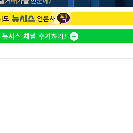
홍서범♥조갑경, 아들 불륜
1
과 후 근황…밝은 미소
무'
외국인 심판 성 접대 7
2
국 축구 '5승 2무'
마쳐
SK하이닉스, 주당 375원
3
분기 중 추가 주주환원 발
[속보]SK하이닉스, 주당 3
4
기소
당…"3분기 중 주주환원 
與 황희 "버스 하우스 제
5
점도 있을 것"
수…이병태
최성원, 백혈병 두 번 투병
6
닌가 싶었다"
황정민 20년 팬 "내게도
7
틀리다 확신"