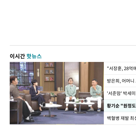
이시간
핫뉴스
"서장훈, 28억
방은희, 어머니 
'서준맘' 박세미
황기순 "원정도
백혈병 재발 최