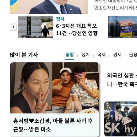
이재명 대통령이 7일 
인종합자산관리계좌(ISA
안'을 전면 재검토 할 
정치
들과의 상황 점검 회의에
 두
6·3지선 개표 착오
지법안을 둘러싼 투자자
11건…당선인 영향
았다. 이 자리에서 이 
 정도
없어
많이 본 기사
종합
정치
국제
경제
금
외국인 심판 
니…한국 축구 
홍서범♥조갑경, 아들 불륜 사과 후
근황…밝은 미소