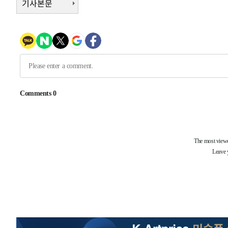
기사본문
-1266초 전 >
[속보]원·달러 환율, 7.7원 내린 1416.1원 마감
-1155초 전 >
[속보] 노원서 40.1도 관측…서울, 2018년 이후 첫 40도
29분 전 >
[속보]종합특검, '계엄 수용공간 확보' 신용해 前교정본부장 
48분 전 >
외신들도 주목한 韓축구 파문…"국민적 공분에 수사 재개"
48분 전 >
11시간 압수수색에 성접대 파문까지…'쑥대밭' 된 축구협회
1시간 전 >
[속보]규제합리화위원회 부위원장에 김태유 서울대 공대 교
후임
-26183초 전 >
이강인, 폭염 속 AT마드리드 첫 훈련…80명 식사 대접까
-23322초 전 >
미 사업체 일자리, 7월에 2.3만개 순감하고 그 전 2개월 1
하향수정 (2보)
-22770초 전 >
[속보] 미 사업체, 일자리 7월에 2.3만 개 줄어…실업률은
↓
-18633초 전 >
[속보]이 대통령 "부동산 공급 기존 사고방식 매달리지 
실천"
-17718초 전 >
이란, "오만과 '중앙 단일 루트' 합의…북쪽 인바운드·남
운드는 임시"
-9286초 전 >
"낮 기온 소폭 하락"…수도권 폭염중대경보, 폭염경보로 
-9250초 전 >
[속보]이 대통령, '호우피해' 안동·의성 관할 4개 면 특별
포
-9213초 전 >
[단독]중수청 지원 검사들, 정원 초과 시 낮은 계급 임용…
갈 수도
-7184초 전 >
낮 최고 37도 찜통더위…곳곳 소나기·강원 많은 비[내일날
-5490초 전 >
SK하이닉스, 용인·청주 팹에 54조 투자…"AI 메모리 수요