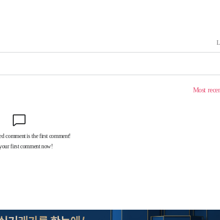
기소
수…이병태
지(종합)
0.3만개
 4.1%로
말고 과감히
쪽 아웃바
하향
재난지역 선
희망지 못
씨]
 선제 대