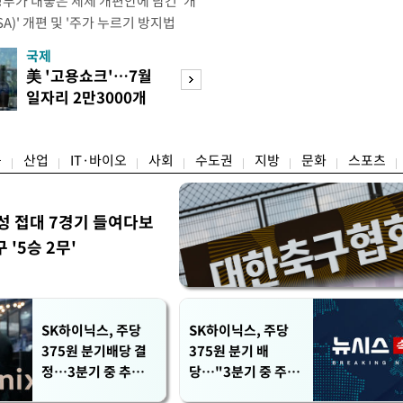
정부가 내놓은 세제 개편안에 담긴 '개
)' 개편 및 '주가 누르기 방지법
것을 지시했다. 이 대통령은 이날 참모
국제
경제
서 ISA 개편 방안 및 주가 누르기 방
美 '고용쇼크'…7월
수도권 고용 급랭
들의 반발 등에 대한 내용을 보고 받
일자리 2만3000개
전국 취업자 10명
대통령은 ISA 개편안과
감소
1명뿐
융
산업
IT·바이오
사회
수도권
지방
문화
스포츠
성 접대 7경기 들여다보
'5승 2무'
SK하이닉스, 주당
SK하이닉스, 주당
375원 분기배당 결
375원 분기 배
정…3분기 중 추가
당…"3분기 중 주주
주주환원 발표
환원 방안 확정"