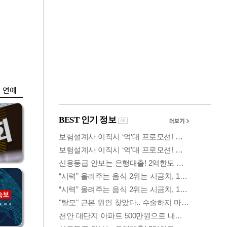
금융
…
두나무, 경찰청 '압수
 중
가상자산' 관리한다
연예