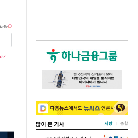
많이 본 기사
지방
종합