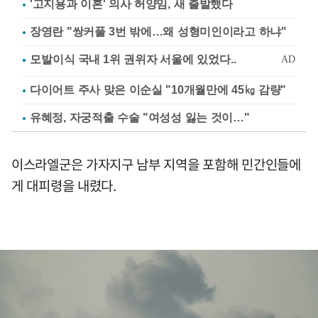
'고지용과 이혼' 의사 허양임, 새 출발했다
장영란 "쌍커풀 3번 밖에…왜 성형미인이라고 하냐"
다이어트 주사 맞은 이순실 "10개월만에 45㎏ 감량"
유혜정, 자궁적출 수술 "여성성 잃는 것이…"
이스라엘군은 가자지구 남부 지역을 포함해 민간인들에
게 대피령을 내렸다.