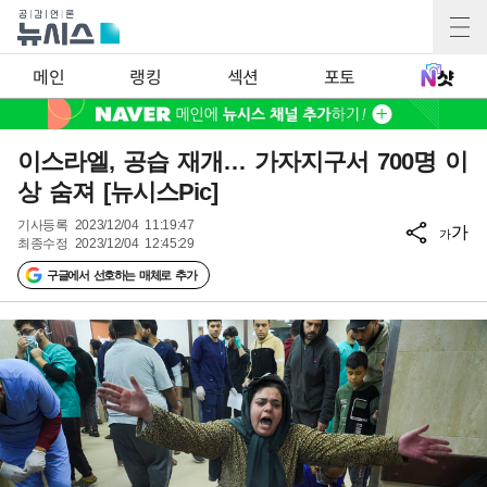
메인
랭킹
섹션
포토
이스라엘, 공습 재개… 가자지구서 700명 이
상 숨져 [뉴시스Pic]
기사등록
2023/12/04 11:19:47
가
가
최종수정
2023/12/04 12:45:29
구글에서 선호하는 매체로 추가