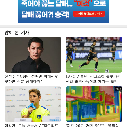
많이 본 기사
한정수 "황정민 선배만 피해…떳
LAFC 손흥민, 리그스컵 톨루카전
떳하면 신분 공개하라"
선발 출격…득점포 재가동 도전
이강인, 오늘 서울서 AT마드리드
'여긴 20도, 저긴 50도'…열화상