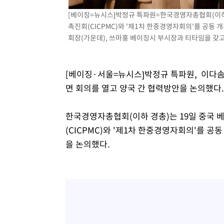
-811초 전 >
[속보]원·달러 환율, 7.7원 내린 1416.1원 마감
[베이징=뉴시스]박정규 특파원=한국경영자총협회(이하
-700초 전 >
[속보] 노원서 40.1도 관측…서울, 2018년 이후 첫 40도
촉진회(CICPMC)와 '제1차 한중경영자회의'를 공동 개
회장(가운데), 쓰마훙 베이징시 부시장과 티타임을 갖고 있
36분 전 >
[속보]종합특검, '계엄 수용공간 확보' 신용해 前교정본부장 
55분 전 >
외신들도 주목한 韓축구 파문…"국민적 공분에 수사 재개"
56분 전 >
11시간 압수수색에 성접대 파문까지…'쑥대밭' 된 축구협회
[베이징·서울=뉴시스]박정규 특파원, 이다솜
1시간 전 >
[속보]규제합리화위원회 부위원장에 김태유 서울대 공대 교
면 회의를 열고 양국 간 협력방안을 논의했다.
후임
한국경영자총협회(이하 경총)는 19일 중국
(CICPMC)와 '제1차 한중경영자회의'를 
을 논의했다.