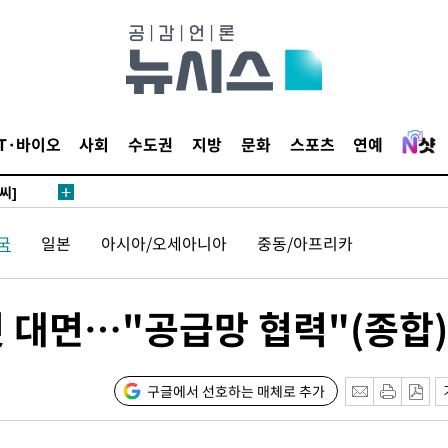
 4.1%로
말고 과감히
쪽 아웃바
하향
재난지역 선
IT·바이오
사회
수도권
지방
문화
스포츠
연예
희망지 못
씨]
 선제 대
국
일본
아시아/오세아니아
중동/아프리카
무'
첫 대면…"공급망 협력"(종합)
마쳐
구글에서 선호하는 매체로 추가
기소