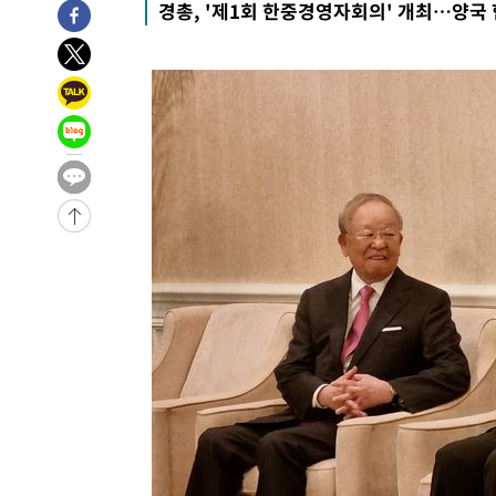
경총, '제1회 한중경영자회의' 개최…양국
56분 전 >
11시간 압수수색에 성접대 파문까지…'쑥대밭' 된 축구협회
1시간 전 >
[속보]규제합리화위원회 부위원장에 김태유 서울대 공대 교
후임
-25728초 전 >
이강인, 폭염 속 AT마드리드 첫 훈련…80명 식사 대접까
-22867초 전 >
미 사업체 일자리, 7월에 2.3만개 순감하고 그 전 2개월 1
하향수정 (2보)
-22315초 전 >
[속보] 미 사업체, 일자리 7월에 2.3만 개 줄어…실업률은
↓
-18178초 전 >
[속보]이 대통령 "부동산 공급 기존 사고방식 매달리지 
실천"
-17263초 전 >
이란, "오만과 '중앙 단일 루트' 합의…북쪽 인바운드·남
운드는 임시"
-8831초 전 >
"낮 기온 소폭 하락"…수도권 폭염중대경보, 폭염경보로 
-8795초 전 >
[속보]이 대통령, '호우피해' 안동·의성 관할 4개 면 특별
포
-8758초 전 >
[단독]중수청 지원 검사들, 정원 초과 시 낮은 계급 임용…
갈 수도
-6729초 전 >
낮 최고 37도 찜통더위…곳곳 소나기·강원 많은 비[내일날
-5035초 전 >
SK하이닉스, 용인·청주 팹에 54조 투자…"AI 메모리 수요
응"
-1891초 전 >
여자배구 이재영·이다영 자매, 아제르바이잔 투란VC 입단
-1144초 전 >
외국인 심판 성 접대 7경기 들여다보니…한국 축구 '5승 2
-878초 전 >
[속보]코스닥, 2.86포인트(0.36%) 내린 798.81마감
-831초 전 >
[속보]코스피, 6200선 약보합…0.60% 내린 6258.77에 