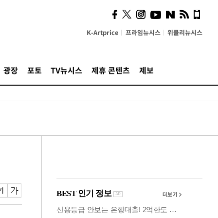
시, 스마트폰 액세서리에
NFC 더했다
K-Artprice
프라임뉴시스
위클리뉴시스
광장
포토
TV뉴시스
제휴 콘텐츠
제보