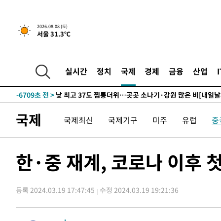
하향수정 (2보)
-22295초 전 >
[속보] 미 사업체, 일자리 7월에 2.3만 개 줄어…실업률은
↓
-18158초 전 >
[속보]이 대통령 "부동산 공급 기존 사고방식 매달리지 
2026.08.08 (토)
서울 31.3℃
실천"
-17243초 전 >
이란, "오만과 '중앙 단일 루트' 합의…북쪽 인바운드·남
운드는 임시"
-8811초 전 >
"낮 기온 소폭 하락"…수도권 폭염중대경보, 폭염경보로 
-8775초 전 >
[속보]이 대통령, '호우피해' 안동·의성 관할 4개 면 특별
실시간
정치
국제
경제
금융
산업
포
-8738초 전 >
[단독]중수청 지원 검사들, 정원 초과 시 낮은 계급 임용…
갈 수도
-6709초 전 >
낮 최고 37도 찜통더위…곳곳 소나기·강원 많은 비[내일날
-5015초 전 >
SK하이닉스, 용인·청주 팹에 54조 투자…"AI 메모리 수요
국제
국제최신
국제기구
미주
유럽
중
응"
-1871초 전 >
여자배구 이재영·이다영 자매, 아제르바이잔 투란VC 입단
-1124초 전 >
외국인 심판 성 접대 7경기 들여다보니…한국 축구 '5승 2
-858초 전 >
[속보]코스닥, 2.86포인트(0.36%) 내린 798.81마감
한·중 재계, 코로나 이후 
-811초 전 >
[속보]코스피, 6200선 약보합…0.60% 내린 6258.77에 
-791초 전 >
[속보]원·달러 환율, 7.7원 내린 1416.1원 마감
등록 2024.03.19 17:47:45
수정 2024.03.19 19:21:36
-680초 전 >
[속보] 노원서 40.1도 관측…서울, 2018년 이후 첫 40도
37분 전 >
[속보]종합특검, '계엄 수용공간 확보' 신용해 前교정본부장 
55분 전 >
외신들도 주목한 韓축구 파문…"국민적 공분에 수사 재개"