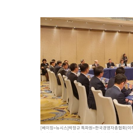
[베이징=뉴시스]박정규 특파원=한국경영자총협회(이하