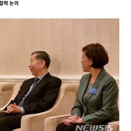
 협력 논의
수…이병태
지(종합)
0.3만개
 4.1%로
말고 과감히
쪽 아웃바
하향
재난지역 선
희망지 못
씨]
 선제 대
무'
마쳐