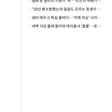
· 엘베 문 열리자 지팡이 '퍽'…노인의 택배기사 폭행 이유
· "20년 병수발했는데 얼굴도 모르는 동생이 유산 절반을"…배다른 형제 상속권 있을까
· 냄비 태우고 욕실 물바다…'치매 의심' 시어머니 검사 권유했다가 '날벼락'
· 새벽 식당 몰래 들어와 테이블서 '쿨쿨'…토사물 남기고 사라진 남성