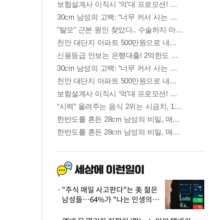
"주식 매일 사고판다"는 美 젊은
남성들…64%가 "나는 인생의
패배자“