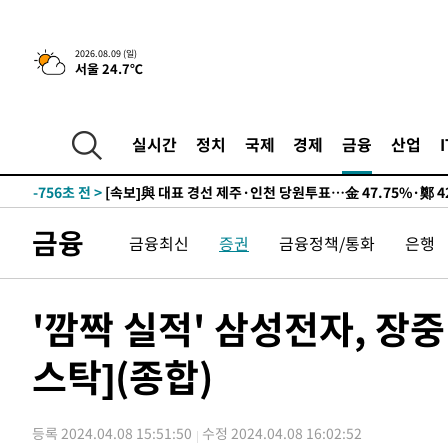
2026.08.09 (일)
서울 24.7℃
13시간 전 >
[속보]뉴욕증시 상승 마감…S&P 0.6% 나스닥 1.3%↑
-10474초 전 >
이란 "호르무즈 재개방 합의 근접…美 배상 선행돼야"
-1521초 전 >
[속보]與최고위원 제주·인천 순회경선…박선원·최민희·
실시간
정치
국제
경제
금융
산업
민수·김용 순
-1474초 전 >
[속보]김민석, 與 전대 당원투표 누적 득표율 45.42%로 
래 44.56%
-756초 전 >
[속보]與 대표 경선 제주·인천 당원투표…金 47.75%·鄭 42
宋 10.17%
-290초 전 >
이강인 "아틀레티코 이적 기뻐…등번호 7번 의미보단 팀 위해
금융
금융최신
증권
금융정책/통화
은행
-225초 전 >
[속보]與 당대표 경선, 제주·인천 권리당원 투표 김민석 승
1시간 전 >
낮 최고 35도 '무더위'…동해안 시간당 30㎜ '강한 비'[내일
1시간 전 >
[속보]이강인 "감독님이 원하는 마음 느꼈고, 많은 트로피 원
'깜짝 실적' 삼성전자, 장중
티코 이적"
1시간 전 >
수도권 40도 육박 '펄펄'…동해안 일부 지역엔 호의주의보
스탁](종합)
2시간 전 >
온열질환 사망자 3명 늘어…누적 환자 3000명 돌파
3시간 전 >
강릉에 시간당 81.4㎜ 물폭탄…도로 잠기고 담벼락 붕괴
4시간 전 >
백운산서 80년근 천종산삼 9뿌리 발견…감정가 1.3억원
등록 2024.04.08 15:51:50
수정 2024.04.08 16:02:52
5시간 전 >
선재도서 해루질 나섰다 실종 60대, 닷새 만에 숨진 채 발견