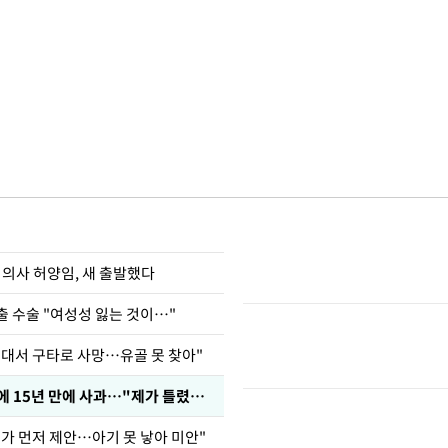
 의사 허양임, 새 출발했다
출 수술 "여성성 잃는 것이…"
군대서 구타로 사망…유골 못 찾아"
표창원, 남규리에 15년 만에 사과…"제가 틀렸습니다"
내가 먼저 제안…아기 못 낳아 미안"