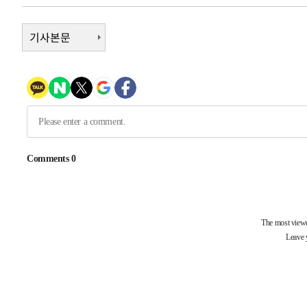
6시간 전 >
남자 농구, 나고야 아시안게임서 '홈팀' 일본과 한일전
6시간 전 >
여수 오동도 해상서 모터보트 전복…1명 사망·1명 실종
기사본문
7시간 전 >
극한폭염 한풀 꺾이지만…'낮 최고 35도' 무더위, 열대야 계
날씨]
8시간 전 >
축구협회 "압수수색·성접대 논란 사과…쇄신의 기회로 삼겠
8시간 전 >
[속보]'압수수색·성접대 논란' 축구협회 "실망과 걱정 안겨드
11시간 전 >
'최고 37도' 폭염 지속…강원동해안 최대 150㎜ 비
13시간 전 >
[속보]뉴욕증시 상승 마감…S&P 0.6% 나스닥 1.3%↑
-10474초 전 >
이란 "호르무즈 재개방 합의 근접…美 배상 선행돼야"
-1521초 전 >
[속보]與최고위원 제주·인천 순회경선…박선원·최민희·
민수·김용 순
-1474초 전 >
[속보]김민석, 與 전대 당원투표 누적 득표율 45.42%로 
래 44.56%
-756초 전 >
[속보]與 대표 경선 제주·인천 당원투표…金 47.75%·鄭 42
宋 10.17%
-290초 전 >
이강인 "아틀레티코 이적 기뻐…등번호 7번 의미보단 팀 위해
-225초 전 >
[속보]與 당대표 경선, 제주·인천 권리당원 투표 김민석 승
1시간 전 >
낮 최고 35도 '무더위'…동해안 시간당 30㎜ '강한 비'[내일
1시간 전 >
[속보]이강인 "감독님이 원하는 마음 느꼈고, 많은 트로피 원
티코 이적"
1시간 전 >
수도권 40도 육박 '펄펄'…동해안 일부 지역엔 호의주의보