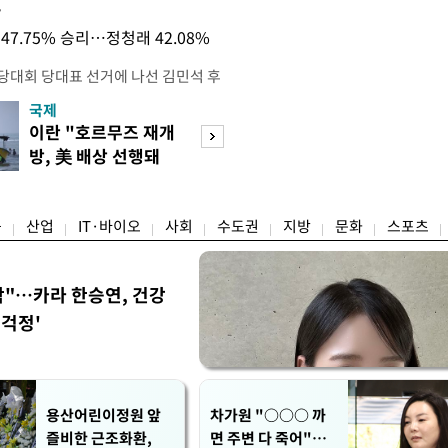
목
47.75% 승리…정청래 42.08%
전당대회 당대표 선거에 나선 김민석 후
역 순회경선에서 '누적 1위'를 탈환했
국제
경제
 우세 지역으로 점쳐졌던 충청권과 부산
이란 "호르무즈 재개
세계식량가격 다
승 1패를 주고 받은 김 후보는 이날
방, 美 배상 선행돼
상승…곡물·설탕 
며 '2승 1패'로 앞서가게 됐다. 다
야"
썩'
율 차이가 '0.86%p'에 불과
융
산업
IT·바이오
사회
수도권
지방
문화
스포츠
착"…카라 한승연, 건강
'걱정'
용산어린이정원 앞
차가원 "○○○ 까
즐비한 근조화환,
면 주변 다 죽어"…