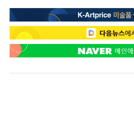
2시간 전 >
온열질환 사망자 3명 늘어…누적 환자 3000명 돌파
3시간 전 >
강릉에 시간당 81.4㎜ 물폭탄…도로 잠기고 담벼락 붕괴
4시간 전 >
백운산서 80년근 천종산삼 9뿌리 발견…감정가 1.3억원
5시간 전 >
선재도서 해루질 나섰다 실종 60대, 닷새 만에 숨진 채 발견
6시간 전 >
남자 농구, 나고야 아시안게임서 '홈팀' 일본과 한일전
6시간 전 >
여수 오동도 해상서 모터보트 전복…1명 사망·1명 실종
7시간 전 >
극한폭염 한풀 꺾이지만…'낮 최고 35도' 무더위, 열대야 계
날씨]
8시간 전 >
축구협회 "압수수색·성접대 논란 사과…쇄신의 기회로 삼겠
8시간 전 >
[속보]'압수수색·성접대 논란' 축구협회 "실망과 걱정 안겨드
11시간 전 >
'최고 37도' 폭염 지속…강원동해안 최대 150㎜ 비
13시간 전 >
[속보]뉴욕증시 상승 마감…S&P 0.6% 나스닥 1.3%↑