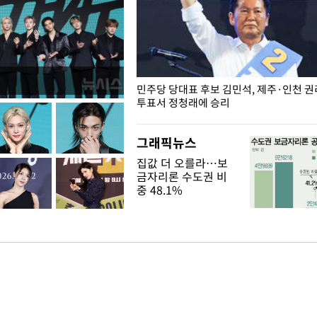
슨 일이? [뉴시스국회토pic]
민주당 당대표 후보 김민석, 제주·인천 
투표서 정청래에 승리
그래픽뉴스
집값 더 오를라…보
금자리론 수도권 비
중 48.1%