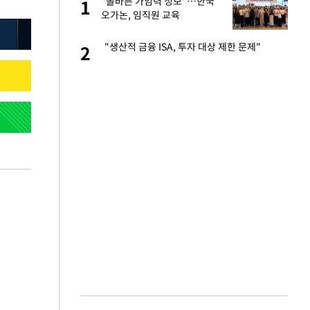
절
"올바른 가임력 정보"…한국
1
1
"
오가논, 임직원 교육
승연, 건강 괜찮나
"생산적 금융 ISA, 투자 대상 제한 문제"
2
2
근조화환, 왜?[뉴
3
 다 죽어"…전세금
4
백 "여성성을 잃는
5
당원투표 누적 득표율
6
44.56%
인천 순회경선…박
7
수·김용 순