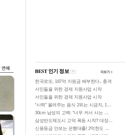
금융
시
다시 뛰는 코스닥…
'들
ETF 수익률 상위권
찍어
연예