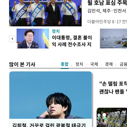
될 호남 표심 주
김민석, 제주·인천서 
더불어민주당 8·17 
보가 8일 제주·인천 지
정치
다. 앞서 정청래 후보
희망
이대통령, 결혼 불이
·울산·경남 경선에서 1
각"
익 사례 전수조사 지
제주·인천 경선에서 이기
시
만 두 후보 간 누적 득표
많이 본 기사
종합
정치
국제
경제
금
"손 떨림 포
괜찮나 팬들 
김희철, 거꾸로 걸린 광복절 태극기