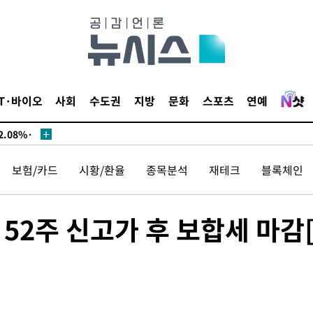
서미화·한
IT·바이오
사회
수도권
지방
문화
스포츠
연예
1위… 정청
.08%·
 뛸 것"
보험/카드
시황/환율
종목분석
재테크
블록체인
리
날씨]
해 아틀레
 52주 신고가 후 보합세 마감