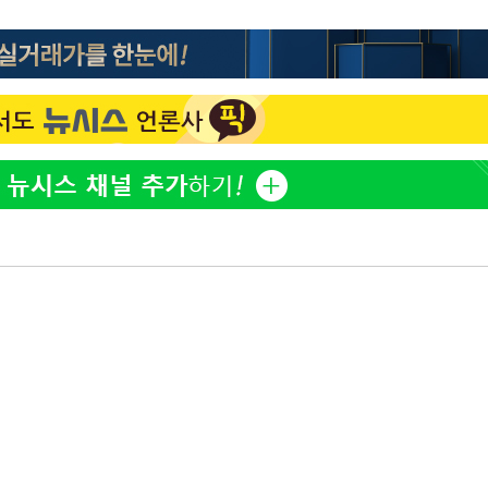
김희철, 거꾸로 걸린 광복
1
태극기 현수막에 "X돌았네
"손 떨림 포착"…카라 한
2
팬들 '걱정'
용산어린이정원 앞 즐비한 
3
시스Pic]
차가원 "○○○ 까면 주변
4
속[다음주
미반환 속 녹취 폭로 파장
다"
유혜정, 자궁적출 수술 고
려 죄송"
5
것이…"
[속보]김민석, 與 전대 
6
45.42%로 1위… 정청래 
[속보]與최고위원 제주·
7
선원·최민희·서미화·한민