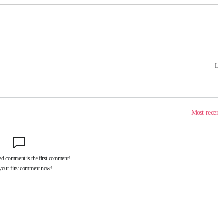
속[다음주
다"
려 죄송"
서미화·한
1위… 정청
.08%·
 뛸 것"
리
날씨]
해 아틀레