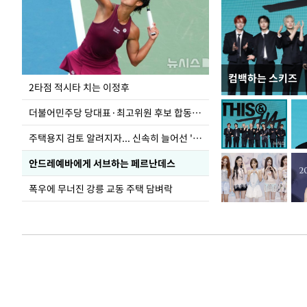
컴백하는 스키즈
이번주 국회에는 무
2타점 적시타 치는 이정후
더불어민주당 당대표·최고위원 후보 합동연설회
주택용지 검토 알려지자... 신속히 늘어선 '근조화환'
안드레예바에게 서브하는 페르난데스
폭우에 무너진 강릉 교동 주택 담벼락