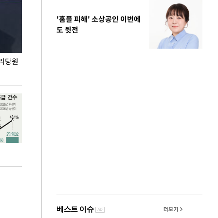
'홈플 피해' 소상공인 이번에
도 뒷전
권리당원
무더위 잊는 도심형 여름 축제 '2026 서울 바캉스
용산어린이정원 앞
페스티벌'