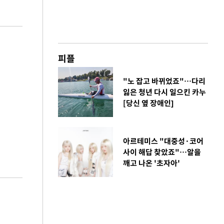
피플
"노 잡고 바뀌었죠"…다리
잃은 청년 다시 일으킨 카누
[당신 옆 장애인]
아르테미스 "대중성·코어
사이 해답 찾았죠"…알을
깨고 나온 '초자아'