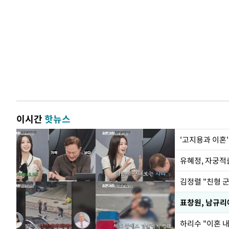
이시간
핫뉴스
'고지용과 이혼'
유혜정, 자궁적
김정렬 "친형 
하리수 "이혼 