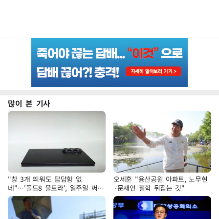
많이 본 기사
"창 3개 띄워도 답답함 없
오세훈 "용산공원 아파트, 노무현
네"…'폴드8 울트라', 일주일 써보
·문재인 철학 뒤집는 것"
니