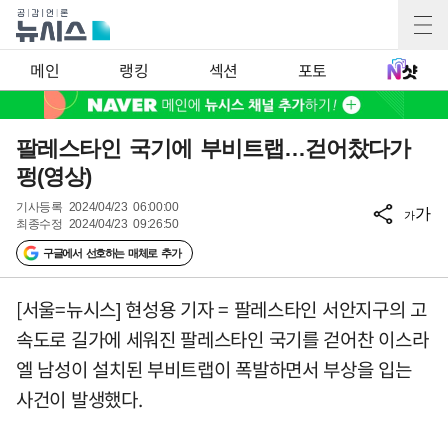
메인
랭킹
섹션
포토
팔레스타인 국기에 부비트랩…걷어찼다가
펑(영상)
기사등록
2024/04/23 06:00:00
가
가
최종수정
2024/04/23 09:26:50
구글에서 선호하는 매체로 추가
[서울=뉴시스] 현성용 기자 = 팔레스타인 서안지구의 고
속도로 길가에 세워진 팔레스타인 국기를 걷어찬 이스라
엘 남성이 설치된 부비트랩이 폭발하면서 부상을 입는
사건이 발생했다.