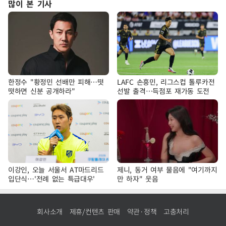
많이 본 기사
한정수 "황정민 선배만 피해…떳
LAFC 손흥민, 리그스컵 톨루카전
떳하면 신분 공개하라"
선발 출격…득점포 재가동 도전
이강인, 오늘 서울서 AT마드리드
제니, 동거 여부 물음에 "여기까지
입단식…'전례 없는 특급대우'
만 하자" 웃음
회사소개
제휴/컨텐츠 판매
약관·정책
고충처리