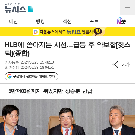
메인
랭킹
섹션
포토
HLB에 쏟아지는 시선…급등 후 약보합[핫스
탁](종합)
기사등록
2024/05/23 15:48:10
가
가
최종수정
2024/05/23 18:04:51
구글에서 선호하는 매체로 추가
5만7400원까지 뛰었지만 상승분 반납