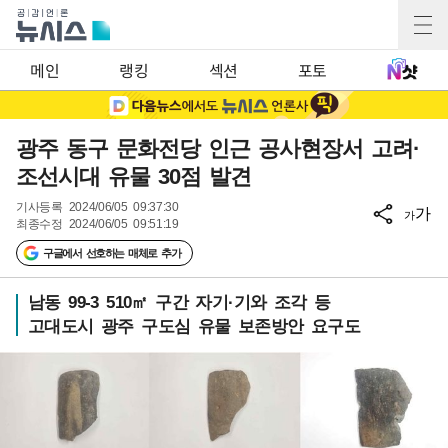
메인
랭킹
섹션
포토
광주 동구 문화전당 인근 공사현장서 고려·
조선시대 유물 30점 발견
기사등록
2024/06/05 09:37:30
가
가
최종수정
2024/06/05 09:51:19
구글에서 선호하는 매체로 추가
남동 99-3 510㎡ 구간 자기·기와 조각 등
고대도시 광주 구도심 유물 보존방안 요구도