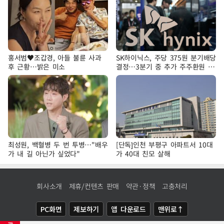
홍서범♥조갑경, 아들 불륜 사과
SK하이닉스, 주당 375원 분기배당
후 근황…밝은 미소
결정…3분기 중 추가 주주환원 발
표
최성원, 백혈병 두 번 투병…"배우
[단독]인천 부평구 아파트서 10대
가 내 길 아닌가 싶었다"
가 40대 친모 살해
회사소개
제휴/컨텐츠 판매
약관·정책
고충처리
PC화면
제보하기
앱 다운로드
맨위로↑