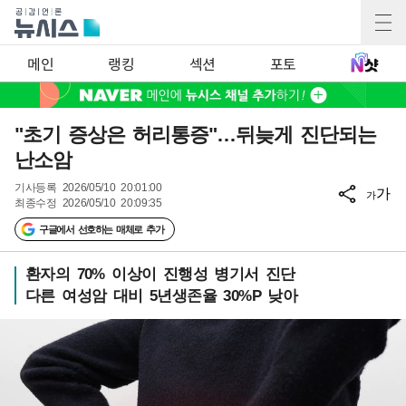
메인
랭킹
섹션
포토
"초기 증상은 허리통증"…뒤늦게 진단되는
난소암
기사등록
2026/05/10 20:01:00
가
가
최종수정
2026/05/10 20:09:35
구글에서 선호하는 매체로 추가
환자의 70% 이상이 진행성 병기서 진단
다른 여성암 대비 5년생존율 30%P 낮아