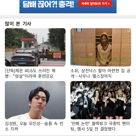
많이 본 기사
[단독]체온 40.6도 쓰러진 해
소유, 삼전닉스 팔아 마련한 집 공
병…"엄살"이라며 훈련강요
개…사우나·헬스장까지
김성원, 오늘 모친상…슬픔 속 빈
'민폐 논란' 블랙핑크 국중박 팬미
소 지켜
팅, 행사 5일 전 결정됐다