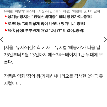
뮤지컬 '해몽가' 포스터. (사진=나인스토리 제공) *재판매 및 DB 금지
[서울=뉴시스]김주희 기자 = 뮤지컬 '해몽가'가 다음 달
25일부터 9월 13일까지 예스24스테이지 1관 무대에 오
른다.
작품은 영화 '잠의 왕(가제)' 시나리오를 각색한 2인극 뮤
지컬이다.