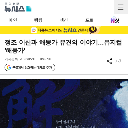
메인
랭킹
섹션
포토
정조 이산과 해몽가 유견의 이야기…뮤지컬
'해몽가'
기사등록
2026/05/10 10:49:50
가
가
구글에서 선호하는 매체로 추가