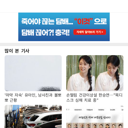
많이 본 기사
'마약 자숙' 유아인, 남사친과 볼뽀
손떨림 건강이상설 한승연…"목디
뽀 근황
스크 심해 치료 중"