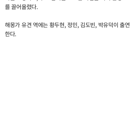
를 끌어올렸다.
해몽가 유견 역에는 황두현, 정민, 김도빈, 박유덕이 출연
한다.