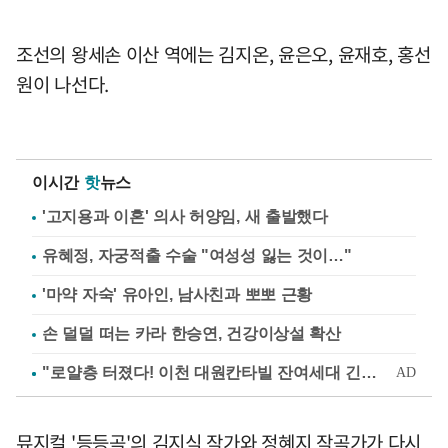
조선의 왕세손 이산 역에는 김지온, 윤은오, 윤재호, 홍선
원이 나선다.
이시간
핫
뉴스
'고지용과 이혼' 의사 허양임, 새 출발했다
유혜정, 자궁적출 수술 "여성성 잃는 것이…"
'마약 자숙' 유아인, 남사친과 뽀뽀 근황
손 덜덜 떠는 카라 한승연, 건강이상설 확산
뮤지컬 '등등곡'의 김지식 작가와 정혜지 작곡가가 다시