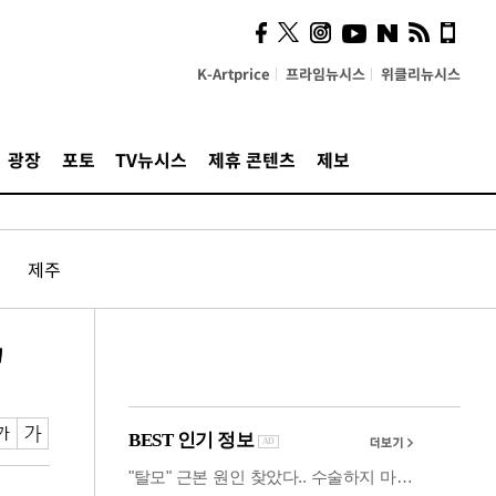
사이 해답 찾았죠"…알을
깨고 나온 '초자아'
K-Artprice
프라임뉴시스
위클리뉴시스
광장
포토
TV뉴시스
제휴 콘텐츠
제보
제주
'