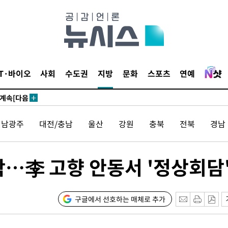
견
IT·바이오
사회
수도권
지방
문화
스포츠
연예
 계속[다음
겠다"
전남광주
대전/충남
울산
강원
충북
전북
경남
겨드려 죄
착…李 고향 안동서 '정상회담
 원해 아
보
구글에서 선호하는 매체로 추가