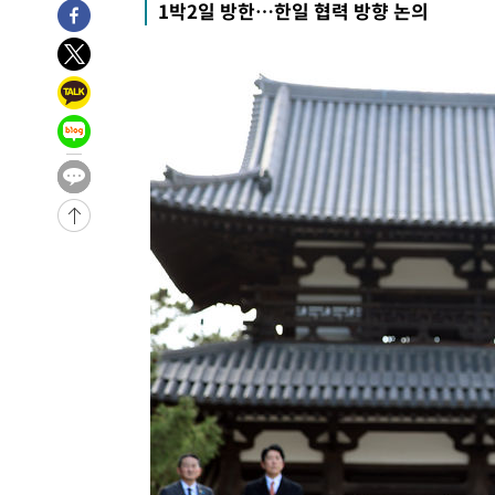
1박2일 방한…한일 협력 방향 논의
-18076초 전 >
선재도서 해루질 나섰다 실종 60대, 닷새 만에 숨진 채 발
-15610초 전 >
남자 농구, 나고야 아시안게임서 '홈팀' 일본과 한일전
-14986초 전 >
여수 오동도 해상서 모터보트 전복…1명 사망·1명 실종
-11213초 전 >
극한폭염 한풀 꺾이지만…'낮 최고 35도' 무더위, 열대야
주 날씨]
-8231초 전 >
축구협회 "압수수색·성접대 논란 사과…쇄신의 기회로 삼
-6748초 전 >
[속보]'압수수색·성접대 논란' 축구협회 "실망과 걱정 안
송"
1시간 전 >
'최고 37도' 폭염 지속…강원동해안 최대 150㎜ 비
3시간 전 >
[속보]뉴욕증시 상승 마감…S&P 0.6% 나스닥 1.3%↑