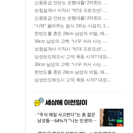
"주식 매일 사고판다"는 美 젊은
남성들…64%가 "나는 인생의
패배자“