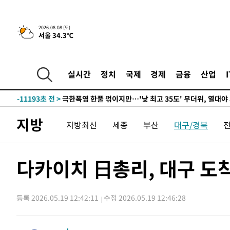
-30294초 전 >
온열질환 사망자 3명 늘어…누적 환자 3000명 돌파
-24239초 전 >
강릉에 시간당 81.4㎜ 물폭탄…도로 잠기고 담벼락 붕괴
2026.08.08 (토)
서울 34.3℃
-20346초 전 >
백운산서 80년근 천종산삼 9뿌리 발견…감정가 1.3억원
-18056초 전 >
선재도서 해루질 나섰다 실종 60대, 닷새 만에 숨진 채 발
-15590초 전 >
남자 농구, 나고야 아시안게임서 '홈팀' 일본과 한일전
실시간
정치
국제
경제
금융
산업
-14966초 전 >
여수 오동도 해상서 모터보트 전복…1명 사망·1명 실종
-11193초 전 >
극한폭염 한풀 꺾이지만…'낮 최고 35도' 무더위, 열대야
주 날씨]
-8211초 전 >
축구협회 "압수수색·성접대 논란 사과…쇄신의 기회로 삼
지방
지방최신
세종
부산
대구/경북
-6728초 전 >
[속보]'압수수색·성접대 논란' 축구협회 "실망과 걱정 안
송"
1시간 전 >
'최고 37도' 폭염 지속…강원동해안 최대 150㎜ 비
3시간 전 >
[속보]뉴욕증시 상승 마감…S&P 0.6% 나스닥 1.3%↑
다카이치 日총리, 대구 도
-31563초 전 >
[속보]이강인 "감독님이 원하는 마음 느꼈고, 많은 트로피
틀레티코 이적"
-31345초 전 >
수도권 40도 육박 '펄펄'…동해안 일부 지역엔 호의주의
등록 2026.05.19 12:42:11
수정 2026.05.19 12:46:28
-30314초 전 >
온열질환 사망자 3명 늘어…누적 환자 3000명 돌파
-24259초 전 >
강릉에 시간당 81.4㎜ 물폭탄…도로 잠기고 담벼락 붕괴
-20366초 전 >
백운산서 80년근 천종산삼 9뿌리 발견…감정가 1.3억원