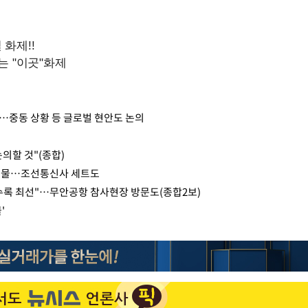
…중동 상황 등 글로벌 현안도 논의
"
의할 것"(종합)
 선물…조선통신사 세트도
전문 수록 최선"…무안공항 참사현장 방문도(종합2보)
'