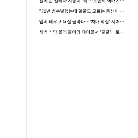
· 엘베 문 열리자 지팡이 '퍽'…노인의 택배기사 폭행 이유
· "20년 병수발했는데 얼굴도 모르는 동생이 유산 절반을"…배다른 형제 상속권 있을까
· 냄비 태우고 욕실 물바다…'치매 의심' 시어머니 검사 권유했다가 '날벼락'
· 새벽 식당 몰래 들어와 테이블서 '쿨쿨'…토사물 남기고 사라진 남성