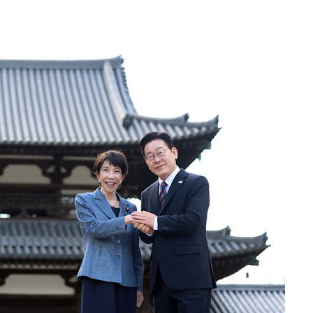
견
 계속[다음
겠다"
겨드려 죄