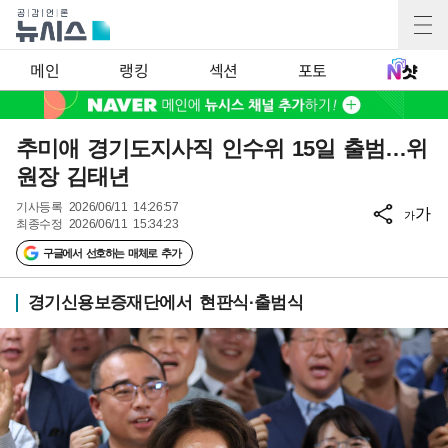
메인
랭킹
섹션
포토
추미애 경기도지사직 인수위 15일 출범…위
원장 김태년
기사등록
2026/06/11 14:26:57
가
가
최종수정
2026/06/11 15:34:23
구글에서 선호하는 매체로 추가
경기신용보증재단에서 현판식·출범식