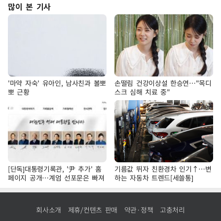
많이 본 기사
'마약 자숙' 유아인, 남사친과 볼뽀
손떨림 건강이상설 한승연…"목디
뽀 근황
스크 심해 치료 중"
[단독]대통령기록관, '尹 추가' 홈
기름값 뛰자 친환경차 인기↑…변
페이지 공개…계엄 선포문은 빠져
하는 자동차 트렌드[세쓸통]
회사소개
제휴/컨텐츠 판매
약관·정책
고충처리